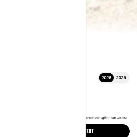
2026
2025
2026 MAVERICK R
593 900 kr
Pris från
i
Rekommenderat pris för startpaket, transport och förberedelseavgifter kan variera
beroende på val.
Maverick R X rc-paket visas.
BYGG OCH BEGÄR OFFERT