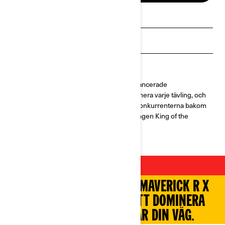
Begär en offert
Sök en återförsäljare
Boka en demo
Maverick R är det snabbaste och mest avancerade
terrängfordonet som är byggt för att dominera varje tävling, och
är den regerande mästaren som lämnar konkurrenterna bakom
sig i det legendariska Dakarrallyt och tävlingen King of the
Hammers.
ROCKA PÅ!
MAVERICK R MED DET NYA MAVERICK R X
RC-PAKETET ÄR NU REDO ATT DOMINERA
KLIPPORNA SOM BLOCKERAR DIN VÄG.