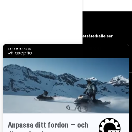
RESURSER
kundtjänst
Säkerhetsåterkallelser
Karriärer
BRP Experiences
Bli Can-Am-återförsäljare
REGISTRERA DIG
Gå med i nyhetsbrevet.
Var först med att få reda på de senaste
evenemangen, nyheterna och erbjudandena.
PRENUMERERA