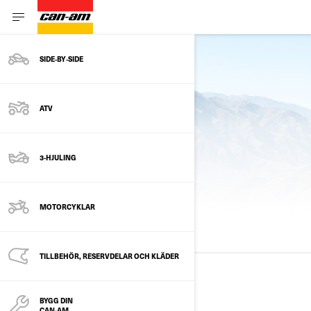
SIDE‑BY‑SIDE
Se aktuell årsmodell
ATV
3-HJULING
FÖREGÅENDE PAKET
MOTORCYKLAR
ALLA MODELLER
2025
2024
2023
TILLBEHÖR, RESERVDELAR OCH KLÄDER
2025
BYGG DIN
CAN-AM