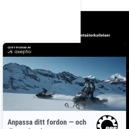
RESURSER
kundtjänst
Säkerhetsåterkallelser
Karriärer
BRP Experiences
Bli Can-Am-återförsäljare
REGISTRERA DIG
Gå med i nyhetsbrevet.
Var först med att få reda på de senaste
evenemangen, nyheterna och erbjudandena.
PRENUMERERA