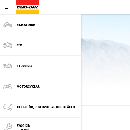
SIDE‑BY‑SIDE
Se aktuell årsmodell
ATV
3-HJULING
FÖREGÅENDE PAKET
MOTORCYKLAR
ALLA MODELLER
2025
2024
2023
TILLBEHÖR, RESERVDELAR OCH KLÄDER
2025
BYGG DIN
CAN-AM