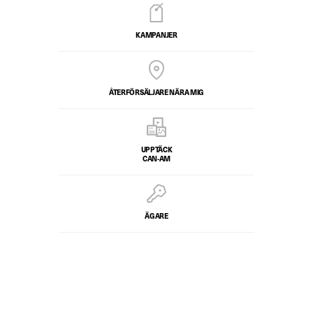
KAMPANJER
ÅTERFÖRSÄLJARE NÄRA MIG
UPPTÄCK
CAN-AM
ÄGARE