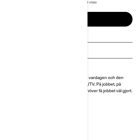
beroende på val.
*Traxter PRO XU HD10 T ABS-paket visas
2024-års Traxter
BEGÄR OFFERT
Begär en offert
Sök en återförsäljare
Boka en demo
Traxter är extra robust för att ta dig bortom vardagen och den
mest kapabla bland Can-Am side-by-side UTV. På jobbet, på
jaktturer, på gården och överallt där du behöver få jobbet väl gjort.
NÅ NÄSTA NIVÅ
FORDONSTILLBEHÖR