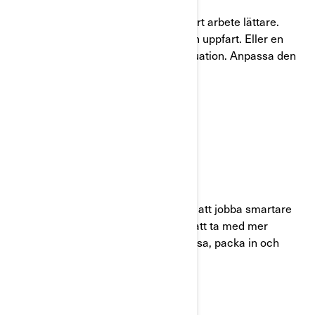
Välj bland en rad tillbehör som gör hårt arbete lättare.
Koppla till en plog för att röja din egen uppfart. Eller en
vinsch för att dra dig ur en knepig situation. Anpassa den
direkt för framtida behov.
LASTA DEN FULL
LINQ FÖRVARINGSSYSTEM
Lägg till LinQ-tillbehör så kommer du att jobba smartare
på kortare tid. LinQ ger utrymme för att ta med mer
verktyg och last. Lätt att lasta och lossa, packa in och
stapla.