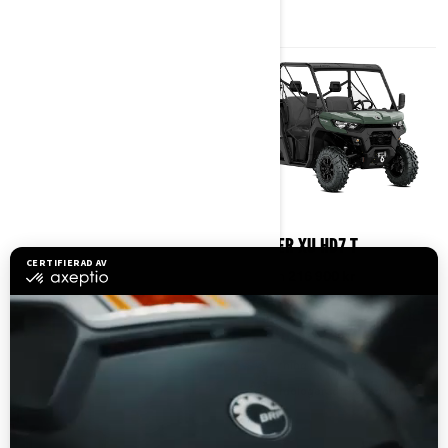
2025
2025
TRAXTER HD7/HD9 T
TRAXTER XU HD7 T
Pris från
191 900 kr
Pris från
216 900 kr
Arbete
Arbete
Ledkörning
Ledkörning
EU-homologerad T-kategori
EU-homologerad T-kategori