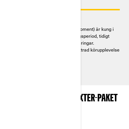
MOTORER
HD7, HD9 och HD10
HD7-motorn (52 hk / 61 Nm vridmoment) är kung i
mellan-cc-klassen! Glöm inkörningsperiod, tidigt
underhåll och frekventa ventiljusteringar.
Powerpack-designen ger en förbättrad körupplevelse
med mindre buller och vibration.
UTFORSKA CAN-AM TRAXTER-PAKET
OCH SPECIFIKATIONER