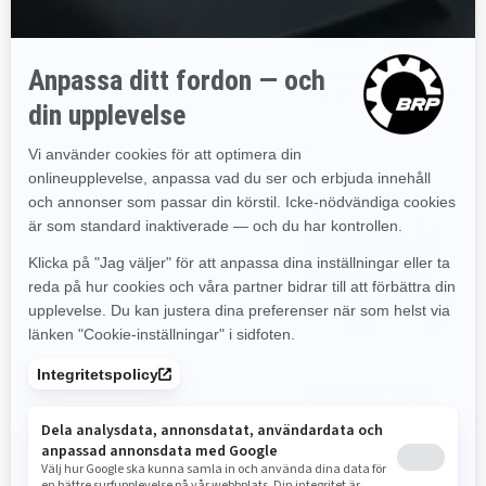
Visco-Lok† automatiskt låsbar
52 hk (38 kW)
främre differential
28 cm (11 tum) markfrigång
Bakre differential med gräsläge
27-tums Maxxis† Coronado-
Inbyggd främre stötfångare av
däck
stål
2 041 kg vinsch
Maxxis Coronado 2.0† 27 x
Dynamisk servostyrning (DPS)
9/11 x 14-tums däck och 14-
tums stålfälgar
Jämför
Jämför
2025
2025
TRAXTER XU HD9 T ABS
TRAXTER XU HD10 T ABS
Pris från
250 900 kr
Pris från
281 900 kr