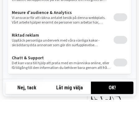
Arbete
Arbete
Ledkörning
Ledkörning
EU-homologerad T-kategori
EU-homologerad T-kategori
65 hk (48 kW)
82 hk (61 kW)
28 cm (11 tum) markfrigång
33 cm (13 tum) markfrigång
27-tums Maxxis† Coronado-
27-tums Maxxis† Coronado-
däck
däck
Dynamisk servostyrning (DPS)
Dynamisk servostyrning (DPS)
Låsningsfria bromsar (ABS)
Låsningsfria bromsar (ABS)
Jämför
Jämför
SE-SV