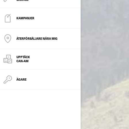
KAMPANJER
ÅTERFÖRSÄLJARE NÄRA MIG
UPPTÄCK
CAN-AM
ÄGARE