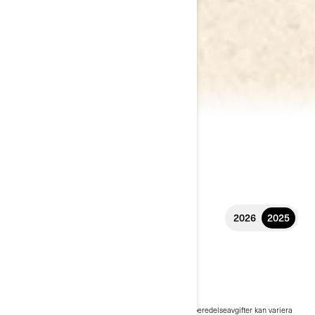
2026
2025
2025 TRAXTER
191 900 kr
Pris från
i
Rekommenderat pris för startpaket, transport och förberedelseavgifter kan variera