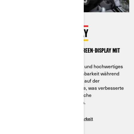
TOUCHSCREEN-DISPLAY
Sehen Sie sich das 10,25''-Touchscreen-Display mit
BRP Connect & Apple CarPlay an.
Genießen Sie ein neues elegantes und hochwertiges
Design mit beeindruckender Ablesbarkeit während
der Fahrt und intuitiver Navigation auf der
Benutzeroberfläche. Entdecken Sie, was verbesserte
Konnektivität und benutzerfreundliche
Bedienelemente wirklich bedeuten.
Mehr erfahren
Siehe Paketverfügbarkeit