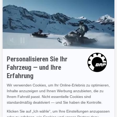
Speichen-Felgen mehr Stil auf
die Straße.
Genießen Sie den einfachen
Zugriff auf alle benötigten Apps
und ein verbessertes
Fahrerlebnis mit dem 10,25''-
Touchscreen-Display mit BRP
Connect & Apple CarPlay.
2024
SPYDER F3 LIMITED SPECIAL
SERIES
Ab
€ 40.799