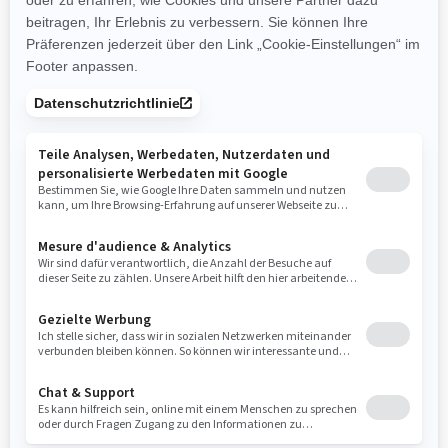
Sämtliche Merkmale des
Spyder F3 Limited, PLUS:
Für den Roadtrip bereit:
Komfortsitz und Lenker mit
kurzer Griffdistanz
Genießen Sie mit hochwertigen
Lackierungen den Nervenkitzel
der Straße mit Stil.
Bringen Sie mit einer
hochwertigen Lackierung in
Kombination mit 10-Speichen-
Felgen in der Farbe Neptune
mehr Persönlichkeit und Stil auf
die Straße.
Genießen Sie mit einem
Topcase-Träger und einer
abnehmbaren Fahrer-
Rückenlehne mehr Komfort auf
der Straße.