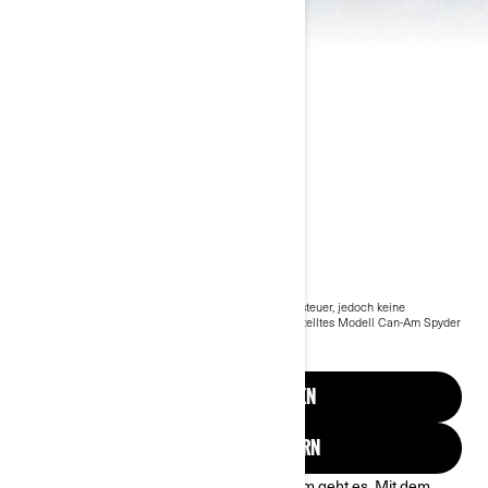
2024 SPYDER F3
€ 32.199
Ab
i
Der Preis für das Basis Modell enthält die Mehrwertsteuer, jedoch keine
Versandkosten und Registrierungsgebühren.
*Dargestelltes Modell Can-Am Spyder
F3-S
2025 Spyder F3
AKTIONEN ANZEIGEN
ANGEBOT ANFORDERN
Kühnes, muskulöses Design. Genau darum geht es. Mit dem