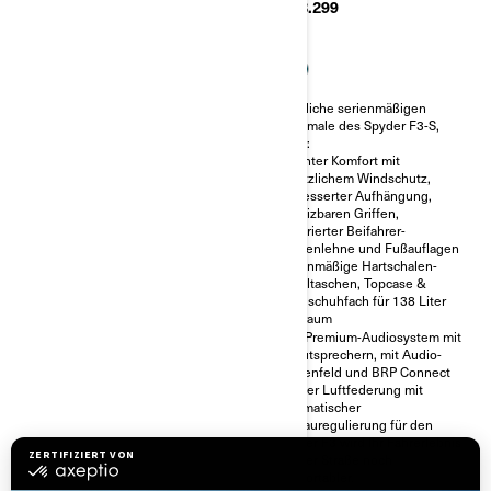
Ab
€ 32.199
Ab
€ 38.299
Mit dem 115 PS starken Rotax
Sämtliche serienmäßigen
Motor mit 1330 ccm, dem
Merkmale des Spyder F3-S,
Halbautomatikgetriebe, der
PLUS:
Fahrzeugstabilitätskontrolle
Erhöhter Komfort mit
und der
zusätzlichem Windschutz,
Geschwindigkeitsregelung
verbesserter Aufhängung,
bringen Sie mehr Leistung auf
beheizbaren Griffen,
die Straße. Wählen Sie
integrierter Beifahrer-
zwischen den Modi ECO und
Rückenlehne und Fußauflagen
Sport, um Ihren
Serienmäßige Hartschalen-
Fahrpräferenzen gerecht zu
Satteltaschen, Topcase &
werden.
Handschuhfach für 138 Liter
Alle Spyder F3 Modelle
Stauraum
verfügen über LED-
BRP Premium-Audiosystem mit
Scheinwerfer für bessere Sicht
6 Lautsprechern, mit Audio-
und Sichtbarkeit auf der Straße
Bedienfeld und BRP Connect
und den Super Sport-
Mit der Luftfederung mit
Kühlergrill.
automatischer
24,4 Liter Stauraum
Niveauregulierung für den
Bringen Sie mit einem Rahmen
Spyder F3 wird Ihr Fahrerlebnis
in neuen Farben sowie
auf der Straße noch
gefrästen und getönten 10-
komfortabler.