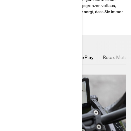
Can-Am Spyder F3 reizen Sie die Leistungsgrenzen voll aus,
während die entspannte Sitzposition dafür sorgt, dass Sie immer
mehr wollen.
Touchscreen-Display
Apple CarPlay
Rotax Motor