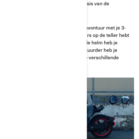
persoonlijkheid weer te geven, op basis van de
hoofdbescherming die jij kiest.
Ongeacht of je pas begint aan jouw avontuur met je 3-
wielig voertuig of je al meer kilometers op de teller hebt
dan je zou willen toegeven, een goede helm heb je
sowieso nodig. Zelfs als ervaren bestuurder heb je
misschien nog niet gehoord over alle verschillende
soorten helmen die er te koop zijn.