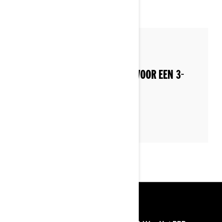
By Can-Am On-Road
WELKE KLEDING IS GESCHIKT VOOR EEN 3-
WIELIG VOERTUIG?
BRONNEN