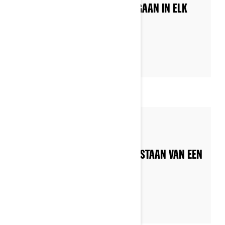
BEN JE KLAAR OM OP WEG TE GAAN IN ELK
WEER
By Can-Am On-Road
Posted on 30/11/2022
LAAT BAGAGE NIET IN DE WEG STAAN VAN EEN
LEUKE RIT