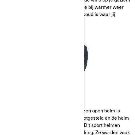
voelt. Ze zijn ook geweldig wanneer je bij warmer weer
rijdt, denk er dus aan als het niet zo koud is waar jij
doorgaans rijdt.
OPEN HELMEN
Zegt de naam al meer dan genoeg? Een open helm is
precies dat: je gezicht is volledig blootgesteld en de helm
bedekt alleen je voorhoofd vooraan. Dit soort helmen
bieden veel vrijheid en minimale dekking. Ze worden vaak