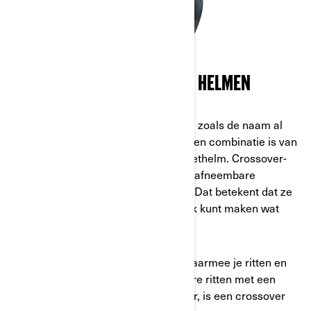
CROSSOVER- EN MODULAIRE HELMEN
Crossover- of modulaire helmen zijn, zoals de naam al
laat vermoeden, een type helm dat een combinatie is van
twee types: de integraalhelm en de jethelm. Crossover-
helmen zijn doorgaans voorzien van afneembare
kinbeschermers, vizieren en pieken. Dat betekent dat ze
uiterst aanpasbaar zijn en je ze uniek kunt maken wat
kenmerken en veiligheid betreft.
Als je op zoek bent naar een helm waarmee je ritten en
functies kunt combineren, bijv. kortere ritten met een
Ryker of langere ritten met de Spyder, is een crossover