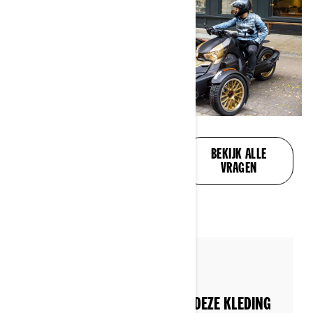
AL UW VRAGEN,
BEKIJK ALLE
BEANTWOORD
VRAGEN
By Can-Am On-Road
Posted on 4/12/2022
REGEN OF ZONNESCHIJN, MET DEZE KLEDING