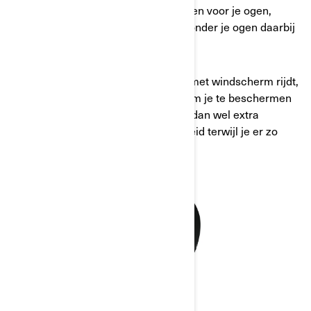
geleverd met geïntegreerde schermen voor je ogen,
zodat je weer en wind kunt voelen zonder je ogen daarbij
in gevaar te brengen.
Stel dat je met een Can-Am Spyder met windscherm rijdt,
heb je alleen een open helm nodig om je te beschermen
tegen vuil en weer en wind. Je moet dan wel extra
voorzichtig zijn voor je eigen veiligheid terwijl je er zo
eentje draagt.
VEILIGHEID VOOROP