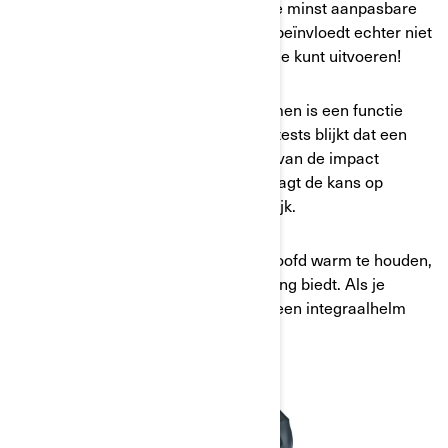
een volledig vizier. Ze zijn dan ook de minst aanpasbare
helmen wat kenmerken betreft. Dat beïnvloedt echter niet
de mate van visuele aanpassing die je kunt uitvoeren!
De kinbeschermer van integraalhelmen is een functie
met veel impact op je veiligheid. Uit tests blijkt dat een
vaste kinbeschermer tot 50 procent van de impact
absorbeert bij een botsing. Dat verlaagt de kans op
ernstige verwondingen dus aanzienlijk.
Een integraalhelm helpt ook om je hoofd warm te houden,
aangezien deze de minste blootstelling biedt. Als je
overwegend bij koud weer rijdt, kan een integraalhelm
jouw helm bij uitstek zijn.