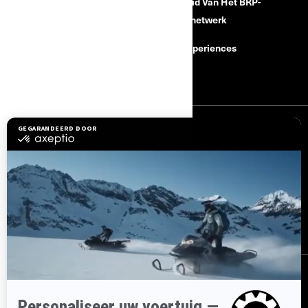
Hulp nodig?
Word Lid Van Het BRP-
Dealernetwerk
Terugroepacties om
veiligheidsredenen
BRP Experiences
Carrière
AANMELDEN
Ontvang de nieuwsbrief.
Wees als eerste op de hoogte van de
nieuwste evenementen, het laatste nieuws en de beste deals.
ABONNEREN
VOLG ONS