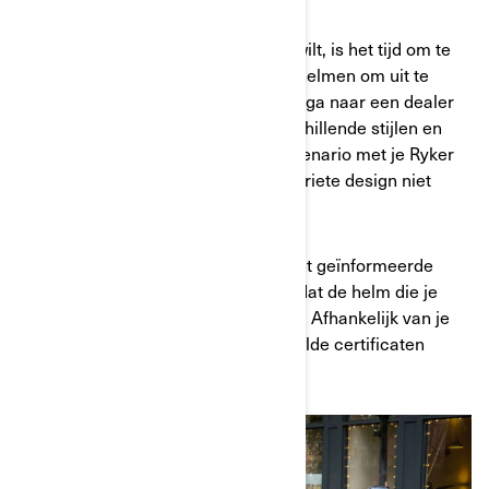
Wanneer je weet welk type helm je wilt, is het tijd om te
gaan shoppen – Can-Am heeft veel helmen om uit te
kiezen. Maak het jezelf makkelijk en ga naar een dealer
in je buurt. Daar vind je tal van verschillende stijlen en
designs voor elk type helm en elk scenario met je Ryker
of Spyder. Uiteraard, als je jouw favoriete design niet
vindt, kun je dat altijd aanpassen…
Ongeacht de helm die je kiest, je kunt geïnformeerde
beslissingen nemen door te zorgen dat de helm die je
kiest een veiligheidscertificaat heeft. Afhankelijk van je
regio kun je ook uitkijken naar bepaalde certificaten
- ECE-certificaat