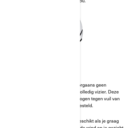
misschien wel de juiste match voor jou.
JETHELMEN
Jethelmen zijn een type helm die doorgaans geen
kinbeschermer heeft maar wel een volledig vizier. Deze
combinatie beschermt je gezicht en ogen tegen vuil van
de weg, maar laat je kin meer blootgesteld.
Een jethelm is waarschijnlijk beter geschikt als je graag
met je Ryker of Spyder rijdt terwijl je de wind op je gezicht