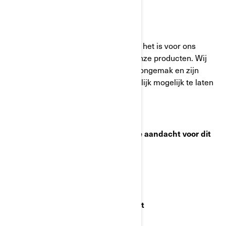
BRP.
Uw veiligheid staat bij ons voorop en het is voor ons
belangrijk dat u tevreden blijft met onze producten. Wij
verontschuldigen ons voor mogelijk ongemak en zijn
toegewijd om dit proces zo gemakkelijk mogelijk te laten
verlopen.
We danken u voor uw onmiddellijke aandacht voor dit
probleem.
Hoogachtend,
BRP Customer Services Department