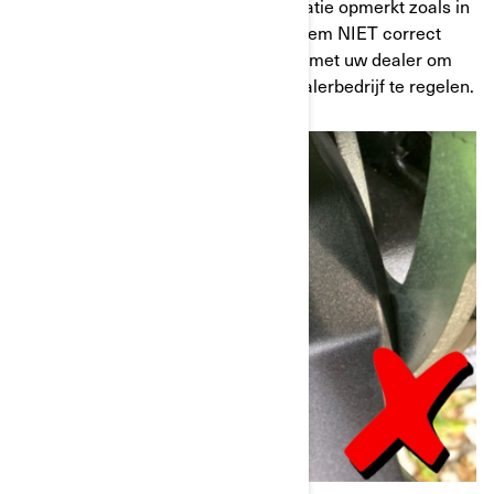
groef rond de moer. Als u een installatie opmerkt zoals in
de afbeelding hieronder (rode borgklem NIET correct
geïnstalleerd), neem dan contact op met uw dealer om
vervoer van uw voertuig naar het dealerbedrijf te regelen.