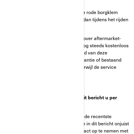
RODE BORGKLEM UIT DE GROEF
Rijd niet met het voertuig wanneer de rode borgklem
NIET goed is geïnstalleerd, omdat u dan tijdens het rijden
een wiel kunt verliezen.
Hoewel uw eenheid kan beschikken over aftermarket-
aanpassingen, kunt u deze service nog steeds kostenloos
ontvangen. Ondanks de aanwezigheid van deze
aanpassingen zal een bestaande garantie of bestaand
onderhoudscontract geldig blijven terwijl de service
wordt uitgevoerd.
Wat moet u doen als u gelooft dat dit bericht u per
vergissing is toegestuurd?
Dit bericht werd u verstuurd volgens de recentste
informatie in ons bezit. Als informatie in dit bericht onjuist
is, vragen we u zo snel mogelijk contact op te nemen met