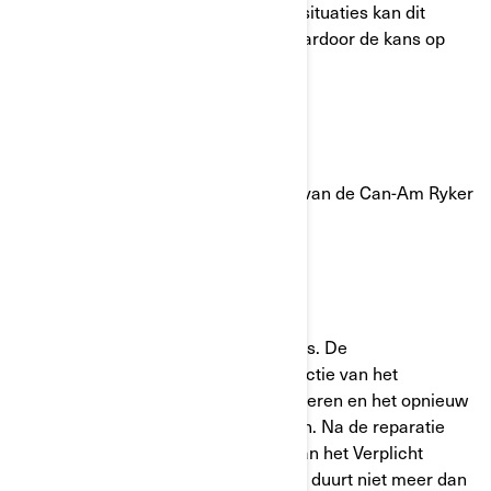
van de rode borgklem). In sommige situaties kan dit
leiden tot verliezen van een wiel, waardoor de kans op
een botsing toeneemt.
Over welke modellen gaat het?
Sommige specifieke serienummers van de Can-Am Ryker
van modeljaar 2020.
Wat zal BRP doen?
BRP repareert uw voertuig kostenloos. De
correctiemaatregel omvat een inspectie van het
aandraaimoment van de voorwielmoeren en het opnieuw
installeren van de rode borgklemmen. Na de reparatie
overhandigt de dealer u een kopie van het Verplicht
certificeringsformulier. Deze service duurt niet meer dan