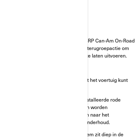
1 uur.
Wat moet u doen?
Neem contact op met een erkende BRP Can-Am On-Road
dealer en maak een afspraak om de terugroepactie om
veiligheidsredenen aan uw voertuig te laten uitvoeren.
Hoe kan worden vastgesteld of u met het voertuig kunt
blijven rijden?
De aanwezigheid van een goed geïnstalleerde rode
borgklem voorkomt dat een moer kan worden
losgedraaid; het voertuig kan daarom naar het
dealerbedrijf worden gereden voor onderhoud.
Een goed geïnstalleerde rode borgklem zit diep in de