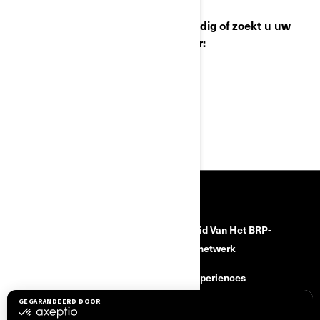
Heeft u nog vragen, heeft u hulp nodig of zoekt u uw
dichtstbijzijnde erkende BRP dealer:
• Ga naar: www.brp.com
• Of bel: +32 9 218 26 00
BRONNEN
Hulp nodig?
Word Lid Van Het BRP-
Dealernetwerk
Terugroepacties om
veiligheidsredenen
BRP Experiences
Carrière