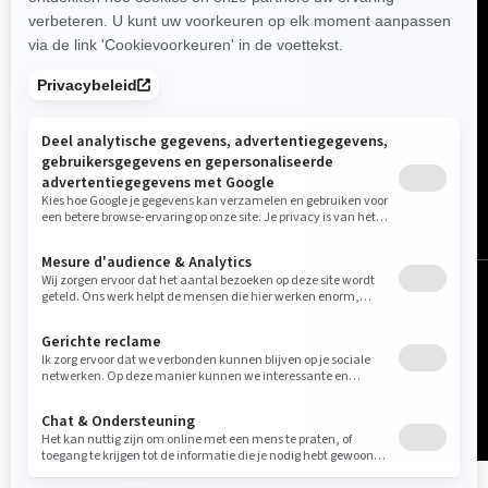
België (Nederlands)
© BRP 2003-2026
Wettelijlke Kennisgeving
Privacybeleid
Cookie-beleid
Toegankelijkheid
Sitemap
Do Not Sell My Personal Information