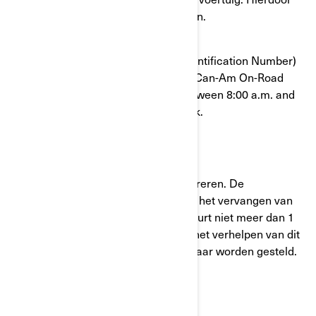
kan het risico op een crash groter zijn.
To confirm that your VIN (Vehicle identification Number)
is affected, contact your authorized Can-Am On-Road
dealer or BRP at 1-888-272-9222 between 8:00 a.m. and
8:00 p.m. Eastern time 7 days a week.
Wat zal BRP doen?
BRP zal uw voertuig kostenloos repareren. De
corrigerende maatregelen omvatten het vervangen van
de drie wielmoeren. Deze service duurt niet meer dan 1
uur. De benodigde onderdelen voor het verhelpen van dit
probleem zullen geleidelijk beschikbaar worden gesteld.
Wat moet u doen?