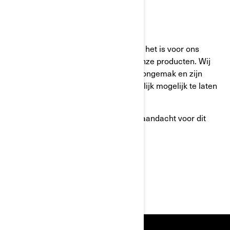
Of bel: +32 9 218 26 00
Uw veiligheid staat bij ons voorop en het is voor ons
belangrijk dat u tevreden blijft met onze producten. Wij
verontschuldigen ons voor mogelijk ongemak en zijn
toegewijd om dit proces zo gemakkelijk mogelijk te laten
verlopen.
We danken u voor uw onmiddellijke aandacht voor dit
probleem.
Hoogachtend,
BRP Customer Services Department