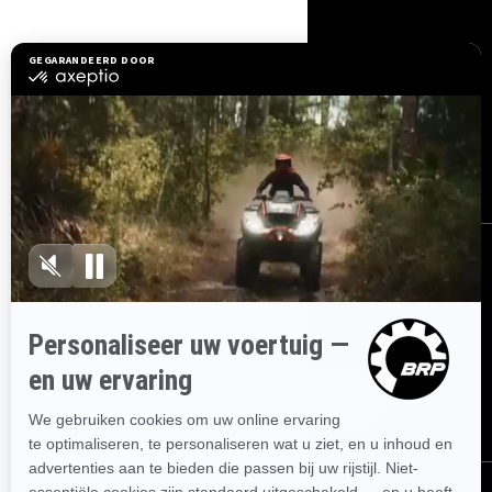
BRONNEN
Hulp nodig?
Word Lid Van Het BRP-
Dealernetwerk
Terugroepacties om
veiligheidsredenen
BRP Experiences
Carrière
AANMELDEN
Ontvang de nieuwsbrief.
Wees als eerste op de hoogte van de
nieuwste evenementen, het laatste nieuws en de beste deals.
ABONNEREN