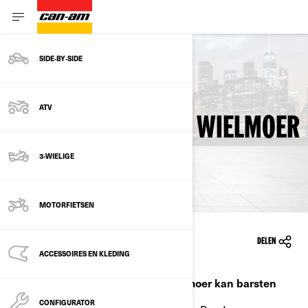
SIDE‑BY‑SIDE
Terug naar veiligheidsherinneringen
ATV
CAN-AM® RYKER - WIELMOER
KAN BARSTEN
3-WIELIGE
MOTORFIETSEN
1/10/2019
DELEN
ACCESSOIRES EN KLEDING
Onderwerp: Can-Am® Ryker - Wielmoer kan barsten
CONFIGURATOR