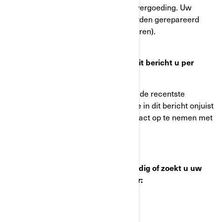
contact met ons op voor een kostenvergoeding. Uw
voertuig moet echter nog steeds worden gerepareerd
(aanbrengen van de nieuwe wielmoeren).
Wat moet u doen als u gelooft dat dit bericht u per
vergissing is toegestuurd?
Dit bericht werd u verstuurd volgens de recentste
informatie in ons bezit. Als informatie in dit bericht onjuist
is, vragen we u zo snel mogelijk contact op te nemen met
BRP.
Heeft u nog vragen, heeft u hulp nodig of zoekt u uw
dichtstbijzijnde erkende BRP dealer:
Ga naar:
www.brp.com
OR