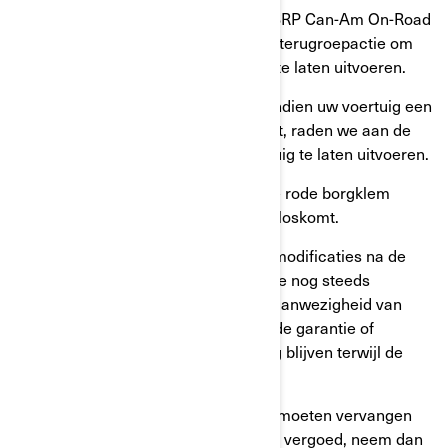
Neem contact op met een erkende BRP Can-Am On-Road
dealer en maak een afspraak om de terugroepactie om
veiligheidsredenen aan uw voertuig te laten uitvoeren.
U kunt met uw voertuig doorrijden. Indien uw voertuig een
of meerdere gebarsten moeren heeft, raden we aan de
update zo snel mogelijk bij uw voertuig te laten uitvoeren.
Opmerking: De aanwezigheid van de rode borgklem
voorkomt dat een gescheurde moer loskomt.
Ook als uw voertuig over eventuele modificaties na de
verkoop beschikt, kunt u deze service nog steeds
kostenloos ontvangen. Ondanks de aanwezigheid van
deze aanpassingen zal een bestaande garantie of
bestaand onderhoudscontract geldig blijven terwijl de
service wordt uitgevoerd.
Indien u de wielmoeren eerder hebt moeten vervangen
en BRP de reparatiekosten niet heeft vergoed, neem dan