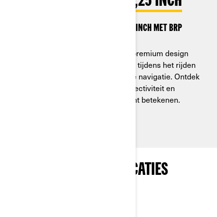
TOUCHSCREEN VAN 10,25 INCH
Bekijk het touchscreen van 10,25 inch met BRP
Connect en Apple CarPlay.
Geniet van een nieuw elegant en premium design
met indrukwekkende leesbaarheid tijdens het rijden
en van een interface met intuïtieve navigatie. Ontdek
wat verbeterde ervaring met connectiviteit en
gebruiksvriendelijke bediening echt betekenen.
PAKKETTEN EN SPECIFICATIES
ONTDEKKEN