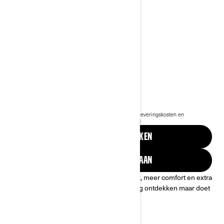
2024 SPYDER RT
€ 34.499
Vanaf
i
De vanafprijs is inclusief BTW, maar exclusief BPM, leveringskosten en
rijklaarkosten.
*Can-Am Spyder RT Limited afgebeeld
AANBIEDINGEN BEKIJKEN
VRAAG EEN OFFERTE AAN
Met de Spyder RT, met een moderne look, meer comfort en extra
bergruimte, kun je niet alleen de open weg ontdekken maar doet
u dat met het summum van luxe.