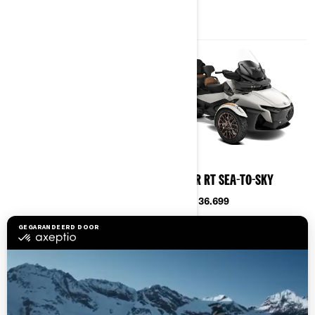
2024
2024
SPYDER RT LIMITED
SPYDER RT SEA-TO-SKY
Vanaf
€ 34.499
Vanaf
€ 36.699
115 pk Rotax® 1330 cc motor,
Alle kenmerken van de Spyder
semi-automatische transmissie,
RT Limited, PLUS:
ECO-modus en
Jij verdient het allerbeste! Rijd
voertuigstabiliteitscontrole
met de luxueuze topcase in de
10,25 inch touchscreen met
kleur Vegas White Satin en de