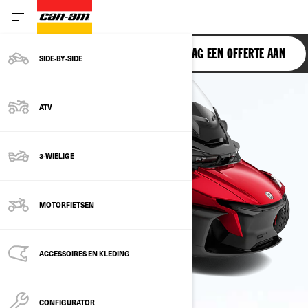
SPYDER RT
VRAAG EEN OFFERTE AAN
SIDE‑BY‑SIDE
ATV
3-WIELIGE
MOTORFIETSEN
ACCESSOIRES EN KLEDING
CONFIGURATOR