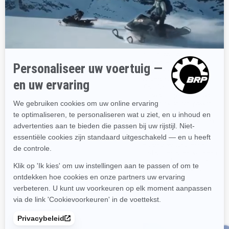
Apple Carplay
velgen met 16 spaken in de
kleur Mokka.
177 liter bergruimte met
topcase geschikt voor LinQ
Geniet van lange roadtrips met
alle comfort dat je nodig hebt.
Premium audiosysteem van
Maak gebruik van de uiterst
BRP met 6 luidsprekers en
comfortabele zadels in twee
radio, USB en Bluetooth
kleuren met aanpasbaar
Premium led-koplampen en
schuim, met lendensteun en
laadruimte vooraan met voering
met de afneembare
en verlichting.
bestuurders-rugsteun voor
jouw Can-Am.
Toon jouw stijl op de weg! Ga
voor een uniek, stijlvol pakket
met moderne sierlijsten in de
kleur Mokka en een Sea-To-Sky
zadel met stiksels en
emblemen.
Verstelbare zijwindschermen,
gekleurd achterpaneel voor een
sportievere look wanneer de
bagageruimte achteraan is
verwijderd.