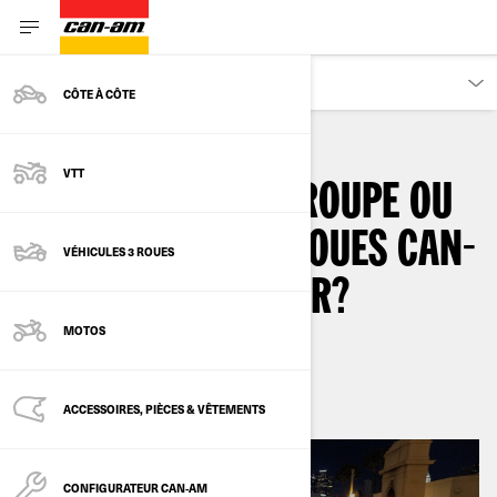
DÉCOUVRIR
CÔTE À CÔTE
VTT
OU TROUVER UN GROUPE OU
CLUB DE MOTO 3 ROUES CAN-
VÉHICULES 3 ROUES
AM RYKER / SPYDER?
MOTOS
Par
Can-Am On-Road
ACCESSOIRES, PIÈCES & VÊTEMENTS
CONFIGURATEUR CAN‑AM