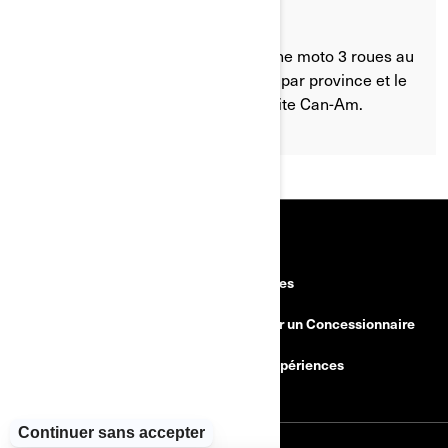
Quel permis faut-il pour conduire une moto 3 roues au
Canada ? Découvrez les exigences par province et le
Programme d'éducation à la conduite Can-Am.
RESSOURCES
Découvrez Can-Am sur route
Carrières
Besoin d'Aide?
Devenir un Concessionnaire
Rappels de sécurité
BRP Expériences