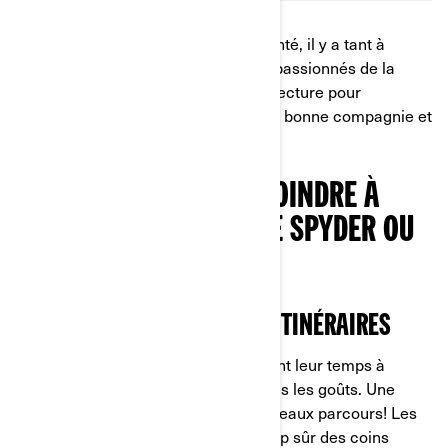
Que vous soyez novice ou expérimenté, il y a tant à
gagner à se joindre à une bande de passionnés de la
moto à trois roues. Continuez votre lecture pour
découvrir les avantages de rouler en bonne compagnie et
savoir où trouver vos pairs.
TROIS RAISONS DE SE JOINDRE À
D’AUTRES AMATEURS DE SPYDER OU
DE RYKER DE CAN-AM
POUR DÉCOUVRIR PLEIN D’ITINÉRAIRES
Les membres de ces groupes passent leur temps à
organiser des sorties motos pour tous les goûts. Une
occasion en or de découvrir de nouveaux parcours! Les
plus expérimentés connaîtront à coup sûr des coins