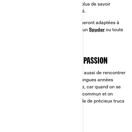
enchanteurs dans votre région… en plus de savoir
comment s’y rendre en toute sécurité.
Et vous êtes assuré que ces sorties seront adaptées à
votre Can-Am, que ce soit un
Ryker
, un
Spyder
ou toute
autre moto à trois roues.
POUR APPROFONDIR VOTRE PASSION
De tels
groupes de moto
permettent aussi de rencontrer
d’autres mordus, certains ayant de longues années
d’expérience. Voilà qui est formidable, car quand on se
rassemble autour d’un passe-temps commun et on
découvre tout naturellement une foule de précieux trucs
et conseils.