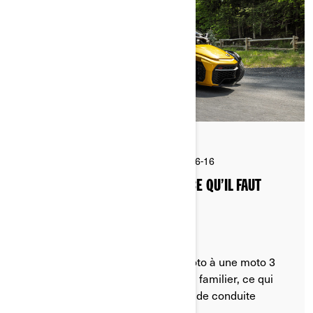
Par Can-Am On-Road
Publié le 2026-06-16
5 min de lecture
MOTO VS MOTO 3 ROUES : TOUT CE QU’IL FAUT
SAVOIR AVANT DE CHANGER
Vous envisagez de passer d'une moto à une moto 3
roues ? Découvrez ce qui vous sera familier, ce qui
changera et comment l'expérience de conduite
évoluera.