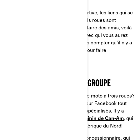
POUR TISSER DES LIENS
Un peu comme dans une équipe sportive, les liens qui se
créent dans un groupe de moto à trois roues sont
uniques. Si vous avez envie de vous faire des amis, voilà
l’occasion de rencontrer des gens avec qui vous aurez
forcément des atomes crochus! Sans compter qu’il n’y a
rien comme le grand air et le soleil pour faire
connaissance.
COMMENT TROUVER VOTRE GROUPE
Mais où trouver d’autres amateurs de moto à trois roues?
Commencez par chercher en ligne, sur Facebook tout
particulièrement ou sur des forums spécialisés. Il y a
aussi le programme La
route au féminin de Can-Am
, qui
réunit des groupes de partout en Amérique du Nord!
Vous pouvez aussi consulter votre concessionnaire, qui