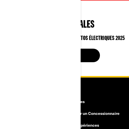
OFFRES SPÉCIALES
SUR VÉHICULES CAN‑AM 3 ROUES ET MOTOS ÉLECTRIQUES 2025
VOIR LES OFFRES
RESSOURCES
Découvrez Can-Am sur route
Carrières
Besoin d'Aide?
Devenir un Concessionnaire
Rappels de sécurité
BRP Expériences