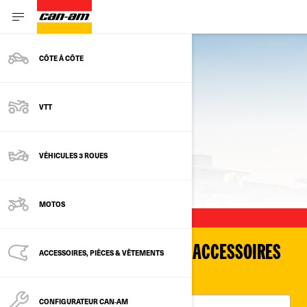
CÔTE À CÔTE
VTT
VÉHICULES 3 ROUES
MODÈLES PRÉCÉDENTS
MOTOS
MAGASINEZ DES PIÈCES ET ACCESSOIRES
ACCESSOIRES, PIÈCES & VÊTEMENTS
POUR VOTRE VÉHICULE
CONFIGURATEUR CAN‑AM