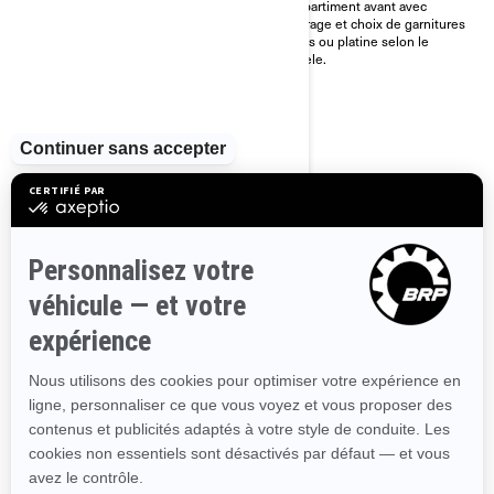
compartiment avant avec
et d’un écran tactile de 10,25
éclairage et choix de garnitures
pouces avec BRP Connect et
noires ou platine selon le
Apple CarPlay.
modèle.
2024
SPYDER RT SEA-TO-SKY
À partir de
39 999 $