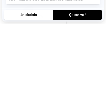
une allure plus sportive lorsque
la valise supérieure n’est pas
installée.
CA-FR
RAMENEZ VOTRE SPYDER RT À LA
MAISON DÈS AUJOURD’HUI
TROUVEZ UN CONCESSIONNAIRE
OBTENEZ VOTRE VALEUR D'ÉCHANGE
OBTENIR UNE SOUMISSION