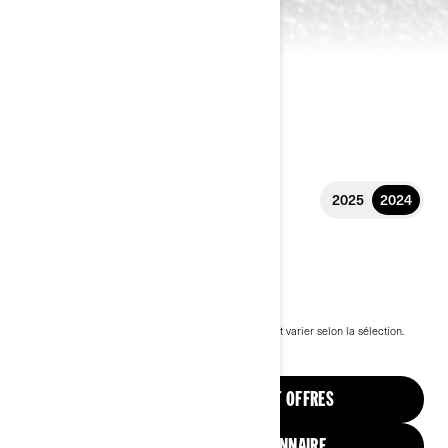
2025
2024
2024 SPYDER RT
32 399 $
À partir de
i
PDSF, les frais de transport et de préparation peuvent varier selon la sélection.
* Can-Am Spyder RT illustré
Voir les modèles 2025
VOIR LES PROMOTIONS ET OFFRES
TROUVEZ UN CONCESSIONNAIRE