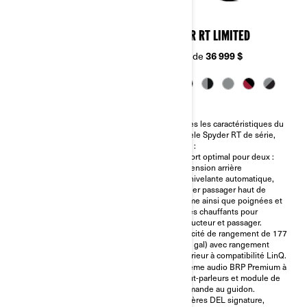
2024
2024
SPYDER RT
SPYDER RT LIMITED
À partir de
32 399 $
À partir de
36 999 $
Moteur Rotax® 1330 cc (115
chevaux) avec transmission
Toutes les caractéristiques du
semi-automatique, système de
modèle Spyder RT de série,
stabilité du véhicule et mode
PLUS :
ÉCO.
Confort optimal pour deux :
Repose-pieds extralongs, pare-
suspension arrière
brise à réglage électrique,
autonivelante automatique,
soutien lombaire additionnel et
dossier passager haut de
poignées chauffantes pour
gamme ainsi que poignées et
conducteur.
sièges chauffants pour
Capacité de rangement de 117
conducteur et passager.
L (31 gal) à compatibilité LinQ.
Capacité de rangement de 177
Système audio BRP à 4 haut-
L (47 gal) avec rangement
parleurs et module de
supérieur à compatibilité LinQ.
commande au guidon.
Système audio BRP Premium à
Tous les modèles Spyder RT
6 haut-parleurs et module de
sont équipés de phares DEL
commande au guidon.
haut de gamme pour une
Lumières DEL signature,
meilleure visibilité sur la route