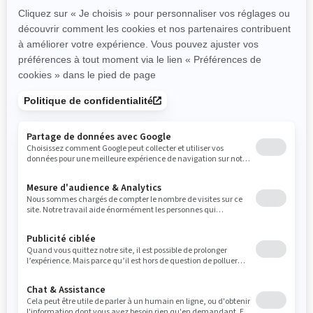
Toutes les caractéristiques du
modèle Spyder RT Limited,
PLUS :
Vous méritez ce qu’il y a de
mieux! Démarquez-vous avec la
luxueuse valise supérieure
assortie à la couleur blanc satin
Vegas et les roues à 16 rayons
de couleur Moka.
Profitez pleinement de vos
longs trajets sur la route grâce à
un confort optimal. Profitez du
siège en mousse adaptative
ultraconfortables à deux tons
avec soutien lombaire et d’un
dossier amovible pour le
conducteur lors de vos
prochaines aventures.
Affichez votre style sur la route!
Obtenez un ensemble unique
et élégant avec des garnitures
modernes de couleur Moka,
des sièges avec broderie Sea-
to-Sky et d’insignes Sea-to-Sky.
Déflecteurs d’air réglables et
panneau arrière coloré pour