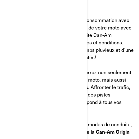
ET ORIGIN
Que vous préfériez optimiser votre consommation avec
le mode ECO ou faire rugir le moteur de votre moto avec
le mode Sport+, les modes de conduite Can-Am
s’adaptent à presque toutes vos envies et conditions.
Profitez d’un contrôle inégalé par temps pluvieux et d’une
liberté totale sur les sentiers accidentés!
En comprenant ces modes, vous pourrez non seulement
améliorer les performances de votre moto, mais aussi
optimiser et personnaliser vos trajets. Affronter le trafic,
économiser de la batterie, conquérir des pistes
boueuses… votre modèle Can-Am répond à tous vos
besoins et vos envies!
Pour en savoir plus sur les différents modes de conduite,
consultez le
guide du conducteur de la Can-Am Origin