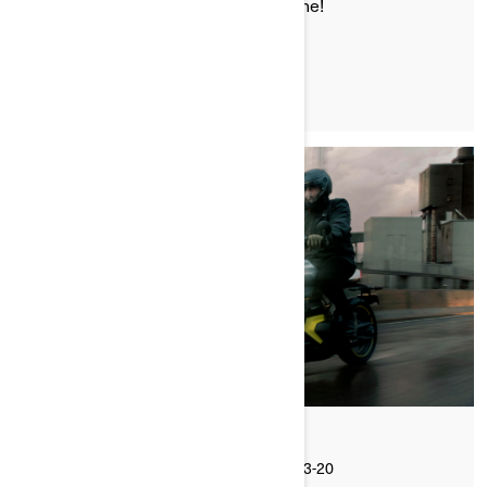
de pouvoir vous amuser sans relâche!
LIRE L'ARTICLE
Par Can-Am On-Road
Publié le 2026-03-20
5 min de lecture