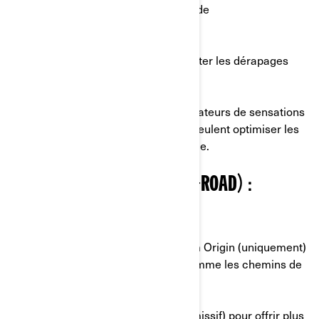
• Accélération plus puissante et rapide
• Puissance instantanée maximale
• ABS actif sur les deux roues
• Antipatinage plus souple pour faciliter les dérapages
(peut être désactivé si besoin)
Ces modes sont conçus pour les amateurs de sensations
fortes et d’escapades routières qui veulent optimiser les
performances de leur moto électrique.
5. MODE HORS ROUTE (OFF-ROAD) :
EXPLORER SANS LIMITES
Disponible avec le modèle :
Can-Am Origin (uniquement)
Utilisation :
terrain non asphalté, comme les chemins de
terre ou de graviers, ou les sentiers
Principales caractéristiques :
• Antipatinage souple (patinage permissif) pour offrir plus