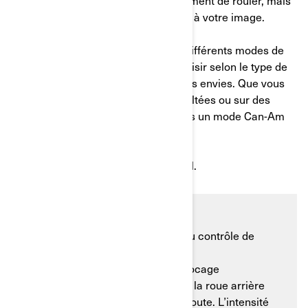
et
Origin
vous permettent non seulement de rouler, mais
aussi de façonner chaque escapade à votre image.
Les deux modèles sont équipés de différents modes de
conduite pour que vous puissiez choisir selon le type de
terrain, votre niveau d’habileté ou vos envies. Que vous
vous déplaciez sur des routes asphaltées ou sur des
terrains accidentés, il y aura toujours un mode Can-Am
adapté à vos trajets.
Découvrons les modes plus en détail.
Termes à connaître:
MTC :
antipatinage pour moto (ou contrôle de
traction de la moto)
ABS :
système de freinage antiblocage
Patinage :
désigne le moment où la roue arrière
adhère moins à la surface de la route. L’intensité