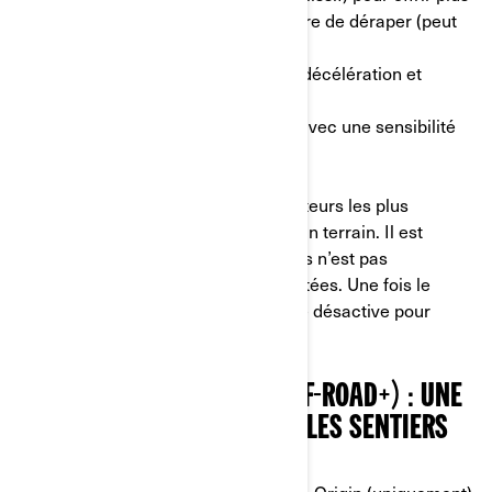
de liberté sur les sentiers et permettre de déraper (peut
être désactivé si besoin)
• Antipatinage désactivé pendant la décélération et
l’utilisation de régénération
• ABS désactivé sur la roue arrière; avec une sensibilité
réduite sur la roue avant
Ce mode est conçu pour les conducteurs les plus
aguerris qui ne reculent devant aucun terrain. Il est
adapté aux sentiers accidentés, mais n’est pas
recommandé pour les routes asphaltées. Une fois le
moteur éteint, le mode Hors route se désactive pour
passer en mode Normal.
6. MODE HORS ROUTE+ (OFF-ROAD+) : UNE
PUISSANCE INÉGALÉE SUR LES SENTIERS