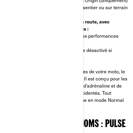
Disponible avec le modèle :
Can-Am Origin (uniquement)
Utilisation :
conduite hors route, sur sentier ou sur terrain
accidenté
Fonctions identiques au mode Hors route, avec
quelques fonctions supplémentaires :
• Accélération plus puissante pour des performances
hors route optimisées
• Antipatinage très souple (il peut être désactivé si
besoin)
Si vous souhaitez repousser les limites de votre moto, le
mode Hors route+ est fait pour vous. Il est conçu pour les
conducteurs expérimentés en quête d’adrénaline et de
sensations fortes sur les terrains accidentés. Tout
comme le mode Hors route, il repasse en mode Normal
une fois le moteur éteint.
L’INNOVATION A DEUX NOMS : PULSE