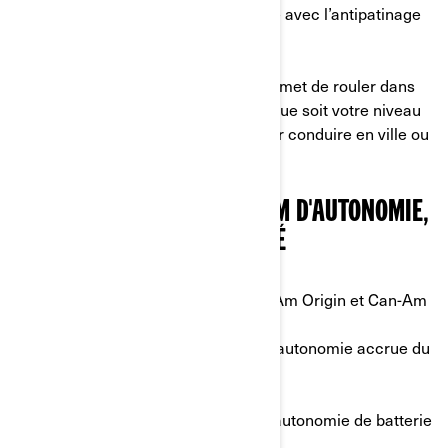
• Dérapage normal de la roue arrière avec l’antipatinage
standard (MTC)
Il s’agit d’un mode tout-en-un qui permet de rouler dans
presque toutes les conditions, quel que soit votre niveau
d’habileté. Un choix à privilégier pour conduire en ville ou
en banlieue.
2. MODE ECO: UN MAXIMUM D'AUTONOMIE,
UN MAXIMUM D'EFFICACITÉ
Disponible avec les modèles :
Can-Am Origin et Can-Am
Pulse
Utilisation :
nouveaux conducteurs, autonomie accrue du
véhicule
Principales caractéristiques :
• Accélération plus douce pour une autonomie de batterie
accrue