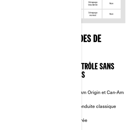
DESCRIPTIONS DES MODES DE
CONDUITE CAN-AM
1. MODE NORMAL : UN CONTRÔLE SANS
FAILLE ET SANS COMPROMIS
Disponible avec les modèles :
Can-Am Origin et Can-Am
Pulse
Utilisation :
trajets du quotidien et conduite classique
Principales caractéristiques :
• Accélération progressive et équilibrée
• ABS actif sur les deux roues