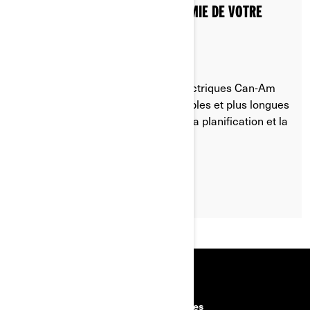
COMMENT PROLONGER L'AUTONOMIE DE VOTRE
MOTO ÉLECTRIQUE
Découvrez comment les motos électriques Can-Am
rendent les randonnées plus agréables et plus longues
grâce à nos conseils d'experts sur la planification et la
gestion de la recharge.
LIRE L'ARTICLE
RESSOURCES
Découvrez Can-Am sur route
Carrières