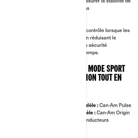
afin de prévenir les dérapages et d’assurer la stabilité de
la moto dans la plupart des conditions
• ABS actif sur les deux roues
Le mode Pluie vous aide à garder le contrôle lorsque les
routes sont mouillées et glissantes en réduisant le
dérapage de la roue et en offrant une sécurité
supplémentaire en cas de mauvais temps.
4. MODE SPORT+ (PULSE) / MODE SPORT
(ORIGIN) : UNE ACCÉLÉRATION TOUT EN
PUISSANCE
Mode Sport+ disponible avec le modèle :
Can-Am Pulse
Mode Sport disponible avec le modèle :
Can-Am Origin
Utilisation :
conduite agressive et conducteurs
expérimentés
Principales caractéristiques :