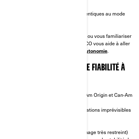
• Puissance instantanée réduite
• Paramètres ABS et antipatinage identiques au mode
Normal
Vous souhaitez prolonger vos trajets ou vous familiariser
avec la moto électrique? Le mode ECO vous aide à aller
plus loin tout en
maximisant votre autonomie
.
3. MODE PLUIE (RAIN) : UNE FIABILITÉ À
L’ÉPREUVE DES ÉLÉMENTS
Disponible avec les modèles :
Can-Am Origin et Can-Am
Pulse
Utilisation :
routes glissantes ou situations imprévisibles
Principales caractéristiques:
• Accélération normale
• Antipatinage au plus restrictif (patinage très restreint)