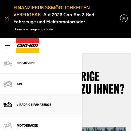
FINANZIERUNGSMÖGLICHKEITEN
VERFÜGBAR
Auf 2026 Can-Am 3-Rad-
Fahrzeuge und Elektromotorräder
Finanzierungsangebote
SIDE‑BY‑SIDE
WELCHES DREIRÄDRIGE
ATV
MOTORRAD PASST ZU IHNEN?
3-RÄDRIGE-FAHRZEUGE
Juni 2022
MOTORRÄDER