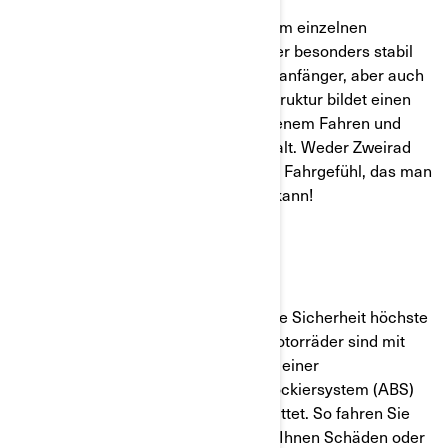
Dank der beiden Vorderräder und dem einzelnen
Hinterrad sind dreirädrige Motorräder besonders stabil
und eignen sich deshalb gut für Fahranfänger, aber auch
für erfahrene Biker. Ihre Y-förmige Struktur bildet einen
perfekten Kompromiss zwischen offenem Fahren und
hervorragendem Halt auf dem Asphalt. Weder Zweirad
noch Auto, sondern ein einzigartiges Fahrgefühl, das man
nicht erklären, sondern nur erleben kann!
SICHERHEIT BEI BÖSEN
Überraschungen Für Can-Am hat Ihre Sicherheit höchste
Priorität. Alle unsere dreirädrigen Motorräder sind mit
einem Fahrsicherheitssystem (VSS), einer
Traktionskontrolle und einem Antiblockiersystem (ABS)
aus der Automobilindustrie ausgestattet. So fahren Sie
sicher auf allen Straßen, auch wenn Ihnen Schäden oder