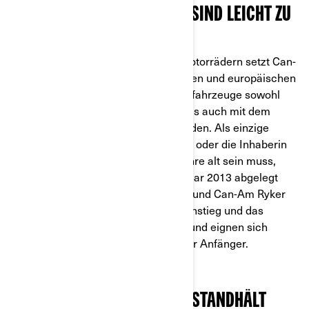
DREIRÄDRIGE MOTORRÄDER SIND LEICHT ZU
FAHREN
Mit dem Angebot an dreirädrigen Motorrädern setzt Can-
Am auf Barrierefreiheit: Auf deutschen und europäischen
Straßen dürfen alle Can-Am Straßenfahrzeuge sowohl
mit dem Motorradführerschein (A) als auch mit dem
PKW-Führerschein (B) gefahren werden. Als einzige
Einschränkung
gilt, dass der Inhaber oder die Inhaberin
der Fahrerlaubnis mindestens 21 Jahre alt sein muss,
wenn die Prüfung nach dem 19. Januar 2013 abgelegt
wurde. Die Modelle Can-Am Spyder und Can-Am Ryker
wurden speziell für einen leichten Einstieg und das
zeitnahe Fahrvergnügen entwickelt und eignen sich
daher besonders gut als Motorrad für Anfänger.
EIN MOTORRAD, DAS ALLEM STANDHÄLT