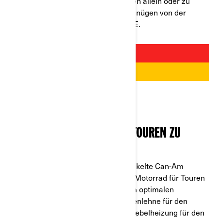
F3 perfekt für kürzere Motorradtouren allein oder zu
zweit. Abgerundet wird das Fahrvergnügen von der
Leistung des Rotax-Motors 1330 ACE.
DAS BESTE MOTORRAD FÜR TOUREN ZU
ZWEIT: CAN-AM
SPYDER RT
Der speziell für Langstrecken entwickelte Can-Am
Spyder RT ist das ideale dreirädrige Motorrad für Touren
zu zweit. Die Spyder RT ist mit einem optimalen
Windschutz, einer integrierten Rückenlehne für den
Beifahrer sowie einer Sitz- und Gashebelheizung für den