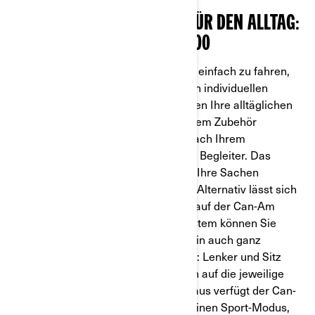
DIE BESTEN MOTORRRÄDERFÜR DEN ALLTAG:
CAN-AM
RYKER
600 ODER 900
Unsere Can-Am Ryker sind nicht nur einfach zu fahren,
sondern lassen sich auch leicht Ihren individuellen
Bedürfnissen anpassen. Damit werden Ihre alltäglichen
Strecken zum Kinderspiel. Mit unserem Zubehör
verwandeln Sie Ihr Fahrzeug ganz nach Ihrem
individuellen Bedarf in den perfekten Begleiter. Das
Topcase der Can-Am Ryker bewahrt Ihre Sachen
tagsüber oder unterwegs sicher auf. Alternativ lässt sich
im Handumdrehen ein Beifahrersitz auf der Can-Am
Ryker montieren. Dank dem UFit-System können Sie
Ihrem Mitfahrer oder Ihrer Mitfahrerin auch ganz
unkompliziert das Steuer überlassen: Lenker und Sitz
lassen sich in nur wenigen Sekunden auf die jeweilige
Körpergröße einstellen! Darüber hinaus verfügt der Can-
Am Ryker 900 über einen Eco- und einen Sport-Modus,