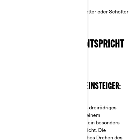
Hindernisse wie Pfützen, rutschige
Fahrbahnmarkierungen bei Regenwetter oder Schotter
begegnen.
WELCHES MOTORRAD ENTSPRICHT
IHREN BEDÜRFNISSEN?
DAS BESTE MOTORRAD FÜR EINSTEIGER:
CAN-AM
RYKER
600
Unser besonders leicht zu fahrendes dreirädriges
Motorrad, der Can-Am Ryker ist mit einem
Automatikgetriebe ausgestattet, das ein besonders
flüssiges und ruhiges Fahren ermöglicht. Die
Beschleunigung erfolgt durch einfaches Drehen des