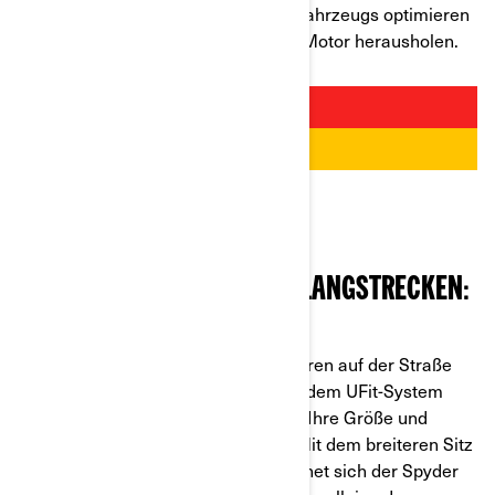
damit können Sie die Leistung des Fahrzeugs optimieren
und stets das Beste aus dem Rotax-Motor herausholen.
DAS BESTE MOTORRAD FÜR LANGSTRECKEN:
CAN-AM
SPYDER F3
Bei Wochenend- oder Mehrtagestouren auf der Straße
steht Komfort an erster Stelle. Dank dem UFit-System
lässt sich der Can-Am Spyder F3 an Ihre Größe und
bevorzugte Sitzposition anpassen. Mit dem breiteren Sitz
und dem zusätzlichen Stauraum eignet sich der Spyder