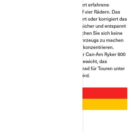
Gasdrehgriffs. Die Fußbremse erinnert erfahrene
Autofahrer an ihre Gewohnheiten auf vier Rädern. Das
Fahrsicherheitssystem (VSS) optimiert oder korrigiert das
Verhalten des Fahrzeugs, damit Sie sicher und entspannt
fahren. Mit dem Can-Am Ryker brauchen Sie sich keine
Gedanken über den Betrieb Ihres Fahrzeugs zu machen
und können sich ganz auf die Straße konzentrieren.
Neben diesem Fahrkomfort bietet der Can-Am Ryker 600
ein ausgesprochen gutes Leistungsgewicht, das
Fahranfänger, die nach einem Motorrad für Touren unter
freiem Himmel suchen, begeistern wird.