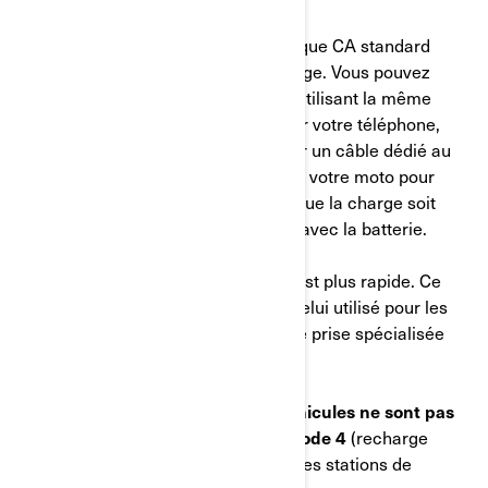
Le mode 2
utilise une prise domestique CA standard
(220 V) et il est pratique pour la charge. Vous pouvez
recharger presque n’importe où en utilisant la même
prise que celle que vous utilisez pour votre téléphone,
votre lampe, etc. Il suffit de brancher un câble dédié au
mur, comme celui de Can-Am, et sur votre moto pour
charger lentement la batterie. Bien que la charge soit
plus lente, il est plus facile à utiliser avec la batterie.
En revanche, la charge en
Mode 3
est plus rapide. Ce
type de chargeur est le même que celui utilisé pour les
voitures électriques et nécessite une prise spécialisée
(240 V).
Il est important de noter que
nos véhicules ne sont pas
compatibles avec la recharge de mode 4
(recharge
rapide en courant continu), comme les stations de