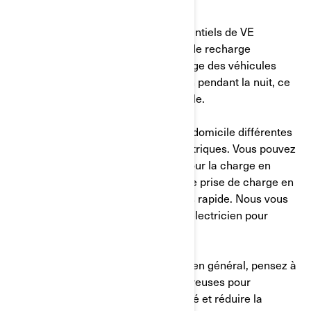
Alors que certains propriétaires potentiels de VE
s'inquiètent de l'accès aux stations de recharge
publiques, jusqu'à 90 % de la recharge des véhicules
électriques se fait en fait à la maison pendant la nuit, ce
qui est pratique, commode et rentable.
Il existe deux options de recharge à domicile différentes
pour les propriétaires de motos électriques. Vous pouvez
utiliser une prise murale standard pour la charge en
Mode 2, ou vous pouvez installer une prise de charge en
Mode 3 dédiée pour une charge plus rapide. Nous vous
recommandons de faire appel à un électricien pour
l’installation.
Pour optimiser la charge à domicile en général, pensez à
vous brancher pendant les heures creuses pour
économiser sur les coûts d’électricité et réduire la