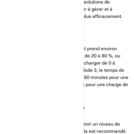
tension du réseau. Investir dans des solutions de
recharge intelligentes peut vous aider à gérer et à
surveiller vos sessions de recharge plus efficacement.
3. Vitesses de charge
La charge en mode 2 est plus lente et prend environ
3 heures et 10 minutes pour charger de 20 à 80 %, ou
environ 5 heures et 15 minutes pour charger de 0 à
100 %. Sur une prise de charge en Mode 3, le temps de
charge diminue considérablement à 50 minutes pour une
charge de 20 à 80 %, et à 90 minutes pour une charge de
0 à 100 %.
4. Maximiser l’efficacité de charge
Nous vous recommandons de maintenir un niveau de
charge compris entre 20 et 80 %. Cela est recommandé