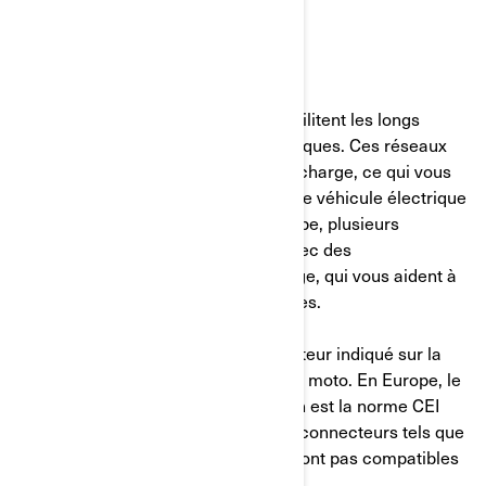
recharge Tesla.
2. Où effectuer la charge
Les réseaux de recharge publics facilitent les longs
trajets pour les motocyclistes électriques. Ces réseaux
offrent de nombreuses bornes de recharge, ce qui vous
permet de recharger facilement votre véhicule électrique
pendant vos déplacements. En Europe, plusieurs
entreprises proposent des cartes avec des
emplacements de station de recharge, qui vous aident à
planifier votre itinéraire et vos escales.
Assurez-vous que le type de connecteur indiqué sur la
carte est le même que celui de votre moto. En Europe, le
type de prise Can-Am Pulse et Origin est la norme CEI
62196 Type 2 (Mennekes). D’autres connecteurs tels que
CCS/SAE, CHAdeMO ou NACS ne sont pas compatibles
avec nos motos.