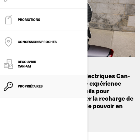
PROMOTIONS
CONCESSIONS PROCHES
DÉCOUVRIR
CAN-AM
Les toutes nouvelles motos électriques Can-
Am ont été conçues pour une expérience
PROPRIÉTAIRES
sans stress. Suivez ces conseils pour
apprendre comment optimiser la recharge de
votre nouveau véhicule afin de pouvoir en
profiter un maximun!