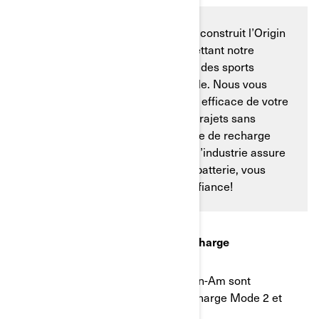
Notre équipe Can-Am a conçu et construit l’Origin
et la Pulse à partir de zéro, en mettant notre
expertise et notre amour profond des sports
mécaniques dans chaque véhicule. Nous vous
montrerons pourquoi la recharge efficace de votre
batterie est essentielle pour des trajets sans
tracas, et comment notre système de recharge
refroidi par liquide à la pointe de l’industrie assure
une performance optimale de la batterie, vous
permettant de sortir en toute confiance!
1. Comprendre les exigences de charge
En Europe, les motos électriques Can-Am sont
compatibles avec les systèmes de charge Mode 2 et
Mode 3.