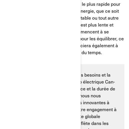
car c’est le moyen le plus efficace et le plus rapide pour
les cellules de batterie d’absorber l’énergie, que ce soit
pour un téléphone, un ordinateur portable ou tout autre
appareil. La charge au-delà de 80 % est plus lente et
moins optimale, car les cellules commencent à se
remplir et le taux de charge ralentit pour les équilibrer, ce
qui prend plus de temps. Cela bénéficiera également à
l’état de santé de votre batterie au fil du temps.
Il est important de comprendre les besoins et la
capacité de charge de votre moto électrique Can-
Am pour maximiser la performance et la durée de
vie de la batterie. Chez Can-Am, nous nous
engageons à fournir des solutions innovantes à
tous ceux qui aiment la moto. Notre engagement à
améliorer l’expérience de conduite globale
remonte à des décennies et se reflète dans les