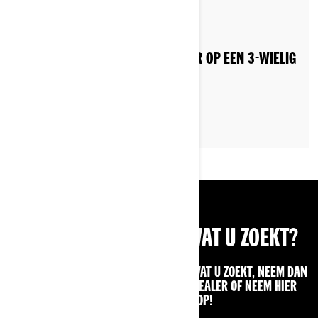
By Can-Am On-Road
VEILIG RIJDEN MET EEN PASSAGIER OP EEN 3-WIELIG
VOERTUIG?
KUNT U NIET VINDEN WAT U ZOEKT?
ALS U NOG STEEDS NIET KUNT VINDEN WAT U ZOEKT, NEEM DAN
CONTACT OP MET UW PLAATSELIJKE DEALER OF NEEM HIER
CONTACT MET ONS OP!