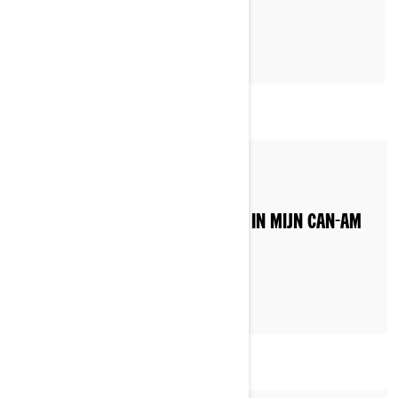
By Can-Am On-Road
WELK SOORT BRANDSTOF TANK IK IN MIJN CAN-AM
VOERTUIG?