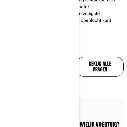
Voeg daarbij de stabiliteit van het Y-factor
driewielsontwerp en het is één van de veiligste
activiteiten die je tegenwoordig in de openlucht kunt
beleven.
AL UW VRAGEN,
BEKIJK ALLE
BEANTWOORD
VRAGEN
By Can-Am On-Road
WAAR KAN IK RIJDEN MET MIJN 3-WIELIG VOERTUIG?