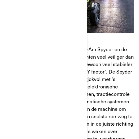
De driewielsarchitectuur van de Can-Am Spyder en de
Can-Am Ryker is in vrijwel alle opzichten veel veiliger dan
2-wielige motoren. Drie wielen zijn gewoon veel stabieler
dan twee wielen. Wij noemen dit de "Y-factor". De Spyder
en Ryker modellen zitten bovendien tjokvol met 's
werelds beste veiligheidsfuncties en elektronische
besturingen – ABS antiblokkeerremmen, tractiecontrole
en stabiliteitscontrole. Deze volautomatische systemen
verifiëren voortdurend de werking van de machine om
tractie te behouden, de efficiëntste en snelste remweg te
bieden en de machine op de grond en in de juiste richting
te houden. Meerdere boordcomputers waken over
sensorinputs om een veilige rijervaring te waarborgen.