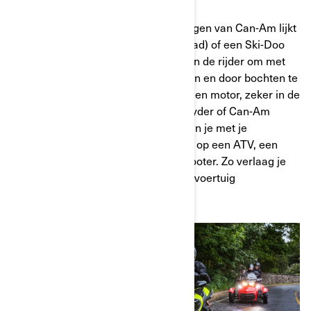
ook enkele verschillen.
De rijdynamiek van 3-wielige voertuigen van Can-Am lijkt
in feite meer op die van een ATV (quad) of een Ski-Doo
sneeuwscooter. De vaardigheden van de rijder om met
de machine manoeuvres uit te voeren en door bochten te
rijden, verschillen van het rijden op een motor, zeker in de
bochten. Rijd je met een Can-Am Spyder of Can-Am
Ryker, dan stuur je de bocht in en leun je met je
lichaamsgewicht in de bocht, net als op een ATV, een
sneeuwscooter of Sea-Doo waterscooter. Zo verlaag je
immers het zwaartepunt en blijft het voertuig
beheersbaar.