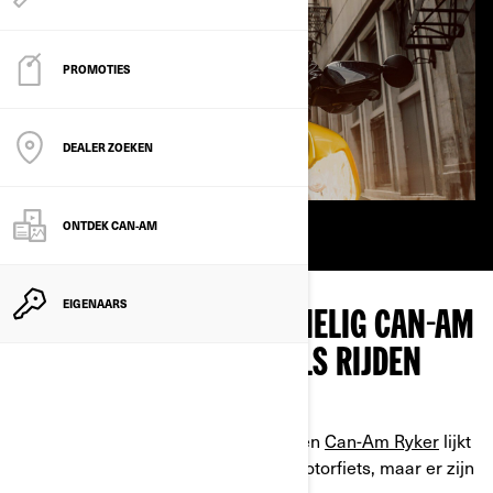
PROMOTIES
DEALER ZOEKEN
ONTDEK CAN-AM
EIGENAARS
IS RIJDEN MET EEN 3-WIELIG CAN-AM
VOERTUIG HETZELFDE ALS RIJDEN
MET EEN MOTOR?
Rijden met een
Can-Am Spyder
of een
Can-Am Ryker
lijkt
grotendeels op het rijden met een motorfiets, maar er zijn