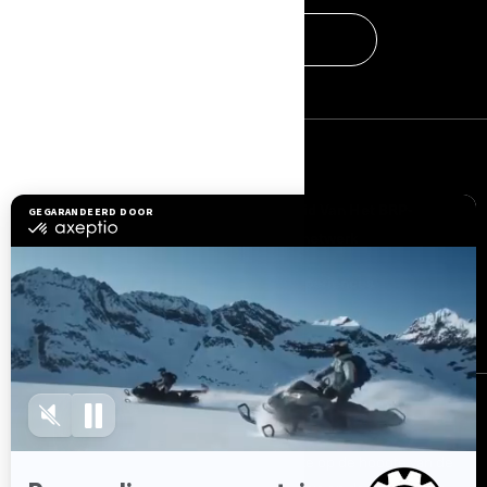
KONTAKT ONS
BRONNEN
Hulp nodig?
Word Lid Van Het BRP-
Dealernetwerk
Terugroepacties om
veiligheidsredenen
BRP Experiences
Carrière
AANMELDEN
Ontvang de nieuwsbrief.
Wees als eerste op de hoogte van de