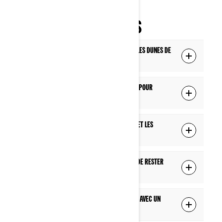
QUESTIONS FRÉQUENTES
Peut-on conduire un quad ou un SxS sur les dunes de
sable ?
Comment dois-je préparer mon SxS/Quad pour
rouler sur les dunes de sable ?
Quelle est la différence entre les pneus et les
chenilles lorsqu’on pilote sur le sable ?
Comment puis-je empêcher mon véhicule de rester
coincé dans le sable et les dunes ?
Peut-on grimper des surfaces rocheuses avec un
quad ou un SxS en toute sécurité ?