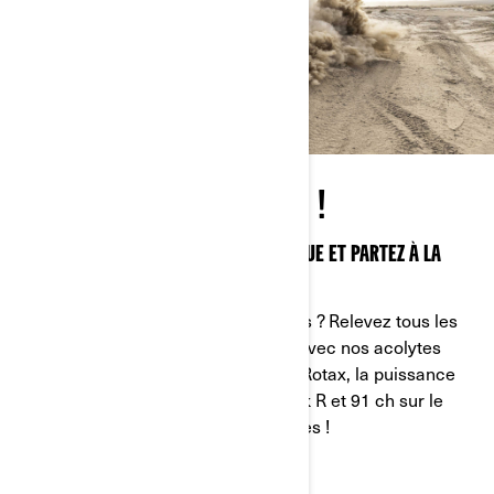
DES SENSATIONS TURBO !
DÉCOUVREZ UNE PUISSANCE AUTHENTIQUE ET PARTEZ À LA
CONQUÊTE DE LA NATURE
Des rochers, de la terre ou des dunes ? Relevez tous les
défis ou terrains qui vous attendent avec nos acolytes
Can-Am. Propulsée par les moteurs Rotax, la puissance
peut atteindre 240 ch sur le Maverick R et 91 ch sur le
Renegade. Sensations fortes garanties !