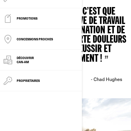
CE QUI M’INSPIRE, C’EST QUE
QUICONQUE FAIT PREUVE DE TRAVAIL
PROMOTIONS
ACHARNÉ, DE DÉTERMINATION ET DE
CONVICTION ET SUPPORTE DOULEURS
CONCESSIONS PROCHES
ET ÉCHECS PEUT RÉUSSIR ET
RÉUSSIRA FORCÉMENT !
DÉCOUVRIR
CAN-AM
- Chad Hughes
PROPRIETAIRES