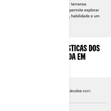
Experimente a emoção de conquistar terrenos
desafiadores. A escalada em rochas permite explorar
paisagens acidentadas com controle, habilidade e um
senso de aventura incomparável.
PRINCIPAIS CARACTERÍSTICAS DOS
VEÍCULOS PARA ESCALADA EM
ROCHAS
Supere obstáculos com
Potência em ação
facilidade