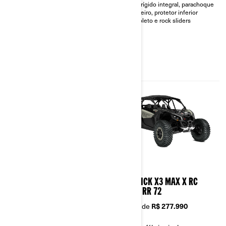
Teto rígido integral, parachoque
beadlock de 16 polegadas
dianteiro, protetor inferior
produzidas por flow forming,
completo e rock sliders
garantindo resistência e
desempenho
Capota rígida integral,
parachoque dianteiro, protetor
inferior completo e rock sliders
para máxima proteção em
trilhas extremas.
2026
2026
MAVERICK X3 X RC TURBO
MAVERICK X3 MAX X RC
RR 72
TURBO RR 72
A partir de
R$ 257.990
A partir de
R$ 277.990