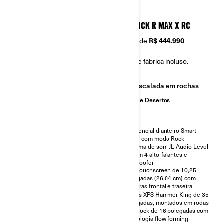
2026
2026
MAVERICK R X RC
MAVERICK R MAX X RC
A partir de
R$ 418.990
A partir de
R$ 444.990
Frete de fábrica incluso.
Frete de fábrica incluso.
Dunas e Desertos
Escalada em rochas
Dunas e Desertos
Diferencial dianteiro Smart-
Lok™ com modo Rock, ideal
Diferencial dianteiro Smart-
para terrenos rochosos e
Lok™ com modo Rock
desafiadores.
Sistema de som JL Audio Level
Sistema de som JL Audio Stage
3, com 4 alto-falantes e
3, com 4 alto-falantes e
subwoofer
subwoofer para uma
Tela touchscreen de 10,25
experiência sonora imersiva.
polegadas (26,04 cm) com
Tela sensível ao toque de 10,25
câmeras frontal e traseira
polegadas, com câmeras frontal
Pneus XPS Hammer King de 35
e traseira para melhor
polegadas, montados em rodas
visibilidade e navegação.
beadlock de 16 polegadas com
Pneus XPS Hammer King de 35
tecnologia flow forming
polegadas, montados em rodas