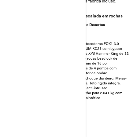
Frete de fábrica incluso.
Frete de fábrica incluso.
Dunas e Desertos
Escalada em rochas
Dunas e Desertos
Amortecedores FOX† 3.0
PODIUM RC2† com bypass
Amortecedores FOX† 3.0
Pneus XPS Trac Force de 32
PODIUM RC2† com bypass
pol. e rodas de alumínio de 15
Pneus XPS Hammer King de 32
pol.
pol. e rodas beadlock de
Cintos de 4 pontos com
alumínio de 15 pol.
protetor de ombro
Cintos de 4 pontos com
Teto rígido integral
protetor de ombro
Para-choque dianteiro, Meias-
portas, Teto rígido integral,
Barra anti-intrusão
Guincho para 2.041 kg com
cabo sintético