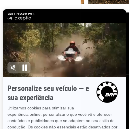
RECURSOS
Precisa de ajuda?
Junte-se à rede de
revendedores da BRP
Carreiras
BRP Experiences
Recalls de segurança
ASSINE
Inscreva-se em nossos e-mails.
Receba as últimas notícias, eventos
e ofertas.
ASSINE