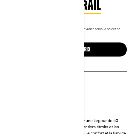
2026 MAVERICK TRAIL
18 199 $
À partir de
i
PDSF, les frais de transport et de préparation peuvent varier selon la sélection.
Ensemble Maverick Trail DPS 700 Triple noir illustré.
Jusqu'à 5 ans de garantie et protection
CONFIGURATION ET PRIX
Voir les promotions
Obtenez un devis
Estimez vos paiements
Trouvez un concessionnaire
Explorez plus loin avec le Maverick Trail. D'une largeur de 50
pouces seulement, il est conçu pour les sentiers étroits et les
longues randonnées, avec la performance, le confort et la fiabilité