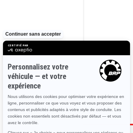
2026
MAVERICK TRAIL DPS
À partir de
18 199 $
Sentier
Différentiel avant à verrouillage
automatique Visco-Lok† QE
Système de servodirection
dynamique (DPS)
Sièges Ergoprint avec accents
de couleur
Jantes en aluminium de 12 po
1000 : Demi-portes incluse