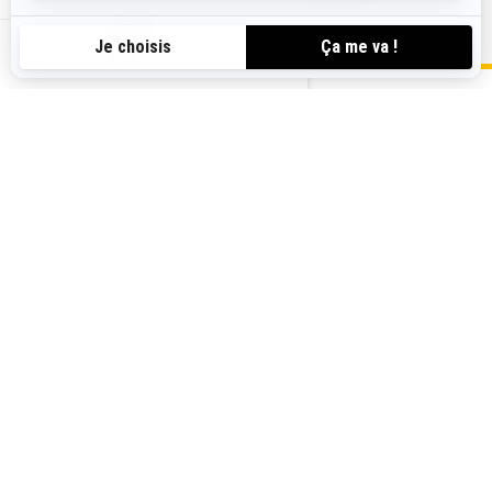
CA-FR
MAGASINEZ LES ACCESSOIRES, LES
PIÈCES ET LES VÊTEMENTS POUR LE
MAVERICK TRAIL
TOUS