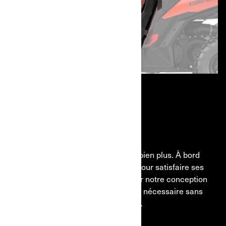
CONFORT TOTAL
COCKPIT ERGO-LOK EXCLUSIF
Tout ce dont vous avez besoin, et bien plus. À bord
de ce côte à côte, tout est pensé pour satisfaire ses
deux occupants, à commencer par notre conception
Ergo-Lok qui procure tout l’espace nécessaire sans
ajouter de la profondeur à l’arrière.