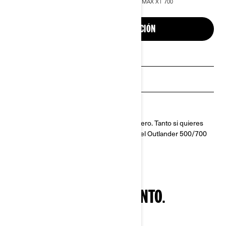
matriculación.
*Se muestra el paquete OUTLANDER MAX XT 700
Outlander 500/700 2024
SOLICITA UNA COTIZACIÓN
Solicita un presupuesto
Buscar concesionario
Solicita una prueba de manejo
Es el ATV que lo hace todo por menos dinero. Tanto si quieres
adentrarte en los senderos como pescar, el Outlander 500/700
estará listo cuando tú lo estés.
¿VALOR? NO SABES CUÁNTO.
¡NO TE CONFORMES!