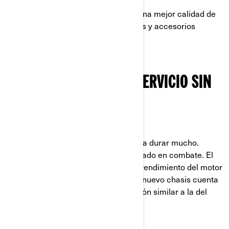
El nuevo Outlander 500/700 ofrece una mejor calidad de
construcción con más características y accesorios
HECHO PARA AÑOS DE SERVICIO SIN
PROBLEMAS
DE SEGUNDA MANO
El Outlander 500/700 está hecho para durar mucho.
Equipa un motor Rotax 500/700 probado en combate. El
nuevo embrague pDrive aumenta el rendimiento del motor
y necesita menos mantenimiento. El nuevo chasis cuenta
con arquitectura tubular y una aleación similar a la del
Maverick de rally.