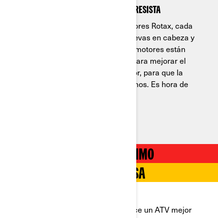
No hay ningún terreno que se le resista
El Outlander 500/700 incluye motores Rotax, cada
uno diseñado con doble árbol de levas en cabeza y
árbol de equilibrado. Además, los motores están
colocados en ángulo hacia atrás para mejorar el
flujo de aire y la dispersión de calor, para que la
conducción sea más cómoda. Vamos. Es hora de
cubrirse de barro.
APROVECHA EL DÍA AL MÁXIMO
LISTO PARA CUALQUIER COSA
NO TE CONFORMES
El nuevos Outlander 500/700 te ofrece un ATV mejor