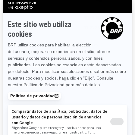
2025
2025
OUTLANDER DPS 500/700 T
OUTLANDER MAX DPS 700
ABS
Desde
11.999 €
Desde
12.599 €
Sendero
Sendero
Categoría T homologada por la
Motor Rotax y transmisión con
CE
embrague P-Drive
Faros LED
Guantera premium con soporte
para teléfono móvil
Motor Rotax y transmisión con
embrague P-Drive
Faros LED
3 modos (Work, Standard,
Sport)