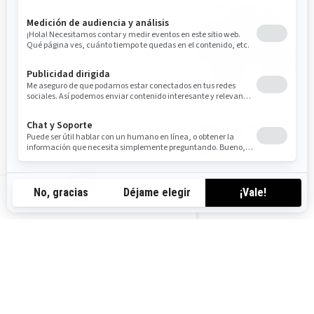
2025
2025
OUTLANDER MAX DPS
OUTLANDER X MR 700
500/700 T ABS
Desde
14.199 €
Desde
13.599 €
Sendero
ES-ES
Sendero
Barro
Categoría T homologada por la
CE
El motor Rotax 700 con
esnórquel,, radiador reubicado
y transmisión con embrague P-
Motor Rotax y transmisión con
drive
embrague P-Drive
Admisión y escape CVT con
Faros LED
esnórquel