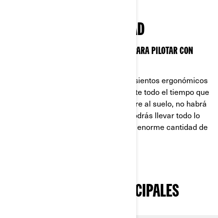
EL REY DE LA COMODIDAD
LAS CARACTERÍSTICAS QUE NECESITAS PARA PILOTAR CON
ESTILO
El Outlander 500/700 tiene nuevos asientos ergonómicos
para que puedas pilotar cómodamente todo el tiempo que
quieras. Gracias a la mayor altura libre al suelo, no habrá
obstáculo que se resista. Además, podrás llevar todo lo
necesario a la aventuras gracias a la enorme cantidad de
accesorios y almacenamiento.
CARACTERÍSTICAS PRINCIPALES