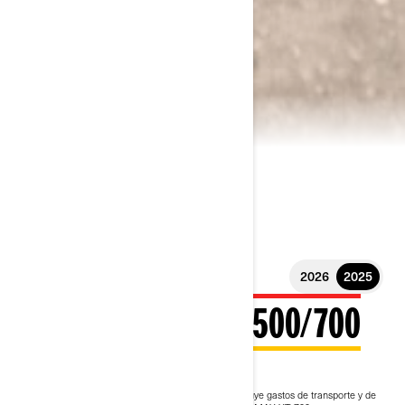
2026
2025
2025 OUTLANDER 500/700
11.999 €
Desde
i
El precio de entrada del pack incluye IVA, pero excluye gastos de transporte y de