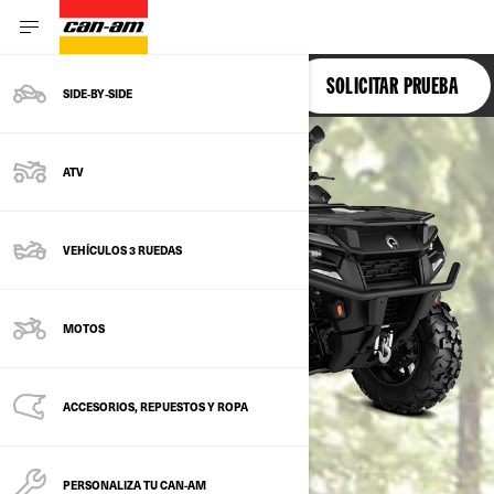
OUTLANDER 500-700
SOLICITAR PRUEBA
SIDE‑BY‑SIDE
ATV
VEHÍCULOS 3 RUEDAS
MOTOS
ACCESORIOS, REPUESTOS Y ROPA
PERSONALIZA TU CAN-AM