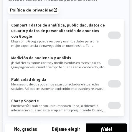
Sendero
Sendero
Categoría T homologada por la
Barro
CE
Admisión y escape del
motor/CVT con esnórquel y
Motor Rotax y transmisión con
radiador reubicado
embrague P-Drive
Diferencial delantero Visco-
Faros LED
4Lok
3 modos (Work, Standard,
Neumáticos XPS Swamp King
Sport)
de 71 cm (28 pulg.) con llantas
de aluminio de 35,6 cm (14
pulg.)
Parachoques delantero,
protector de chasis integral,
estribos X mr
ES-ES