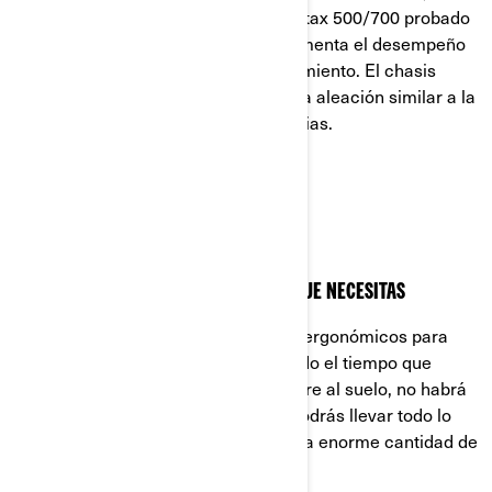
complicaciones. Equipa un motor Rotax 500/700 probado
en combate. El embrague pDrive aumenta el desempeño
del motor y requiere menos mantenimiento. El chasis
cuenta con arquitectura tubular y una aleación similar a la
del Maverick probado en competencias.
EL REY DEL CONFORT
LAS CARACTERÍSTICAS ERGONÓMICAS QUE NECESITAS
El Outlander 500/700 tiene asientos ergonómicos para
que puedas pilotar cómodamente todo el tiempo que
quieras. Gracias a la mayor altura libre al suelo, no habrá
obstáculo que se resista. Además, podrás llevar todo lo
necesario a las aventuras gracias a la enorme cantidad de
accesorios y almacenamiento.