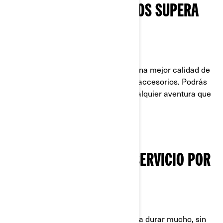
EL VALOR QUE OFRECEMOS SUPERA
TODO LO QUE IMAGINAS
¡NO TE CONFORMES!
El nuevo Outlander 500/700 ofrece una mejor calidad de
fabricación, con más capacidades y accesorios. Podrás
añadir todo lo que necesites para cualquier aventura que
la vida te depare.
HECHO PARA PRESTAR SERVICIO POR
MUCHOS AÑOS
DE SEGUNDA MANO
El Outlander 500/700 está hecho para durar mucho, sin