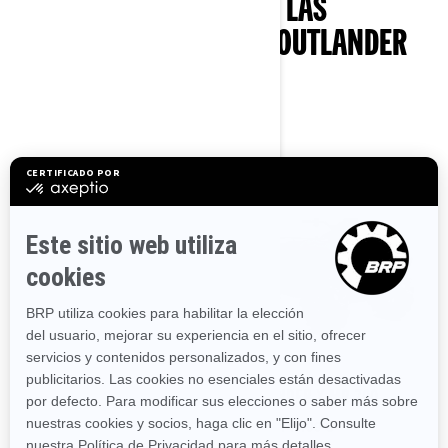
REVISA LOS PAQUETES Y LAS
ESPECIFICACIONES DEL OUTLANDER
500/700
2026
2026
OUTLANDER DPS 500/700 T
OUTLANDER X MR 700
Desde
12.399 €
Desde
14.199 €