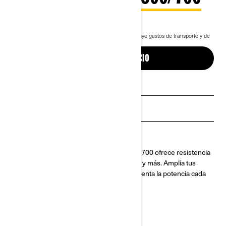
12.399 €
Desde
i
El precio de entrada del pack incluye IVA, pero excluye gastos de transporte y de
matriculación.
Outlander MAX XT 700.
ESTRUCTURA Y PRECIO
Solicita un presupuesto
Buscar concesionario
Solicita una prueba de manejo
Hecho para la aventura. El Outlander 500/700 ofrece resistencia
Can-Am para dominar la pista, llevar carga y más. Amplía tus
horizontes, completa tus tareas y experimenta la potencia cada
kilómetro.