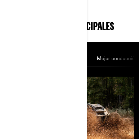
CARACTERÍSTICAS PRINCIPALES
Motor Rotax
Embrague pDrive
Mejor conducción