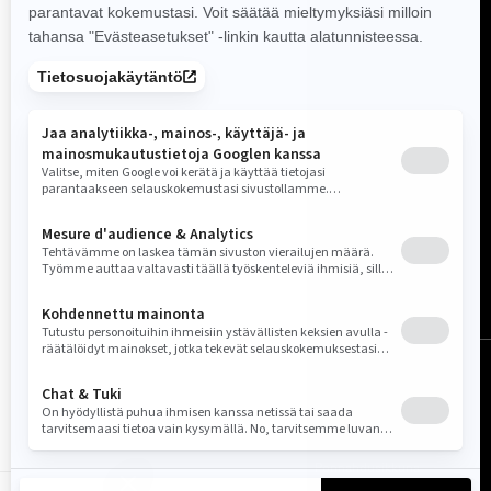
Suomi (suomi)
© BRP 2003–2026
Oikeudellinen huomautus
Tietosuojakäytäntö
Ponnahdusikkuna