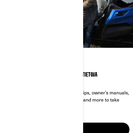
OMISTAJAN ALUE
ASIANTUNTIJAN VINKKEJÄ JA TÄRKEITÄ TIETOJA
LÄHTÖVALMIUDEN SAAVUTTAMISEKSI!
Find answers to your questions, DIY tips, owner’s manuals,
accessories perfect for your vehicle, and more to take
your Off-Road ride to the next level.
LUE LISÄÄ