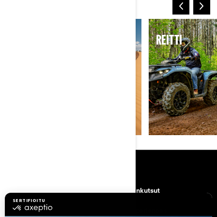
HIEKKA JA DYYNIT
REITTI
RESURSSIT
Asiakastuki
Takaisinkutsut
Työpaikat
BRP Experiences