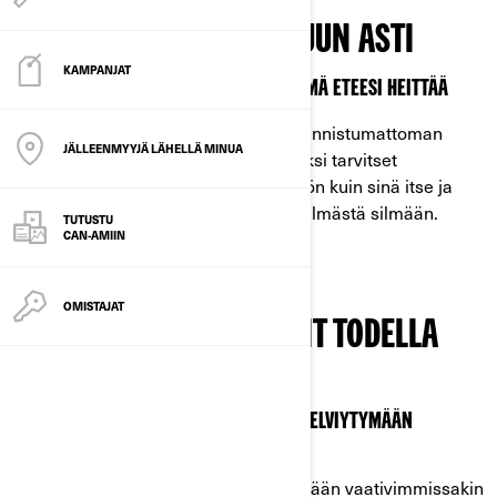
PYSÄYTTÄMÄTÖN LOPPUUN ASTI
KAMPANJAT
SELVIYDY KAIKISTA ESTEISTÄ, JOITA ELÄMÄ ETEESI HEITTÄÄ
Ennustamattomat päivät kohtaavat lannistumattoman
JÄLLEENMYYJÄ LÄHELLÄ MINUA
henkesi ja horjumattoman tahtosi. Siksi tarvitset
ajoneuvon, joka on yhtä pysäyttämätön kuin sinä itse ja
valmis kohtaamaan kaikki haasteet silmästä silmään.
TUTUSTU
CAN-AMIIN
OMISTAJAT
AJONEUVOJA, JOIHIN VOIT TODELLA
LUOTTAA
MAASTOAJONEUVOJA, JOTKA ON TEHTY SELVIYTYMÄÄN
KAIKESTA
Ajoneuvomme on suunniteltu kestämään vaativimmissakin