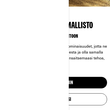
TÄYDELLINEN MÖNKIJÄMALLISTO
LUOTU LUJAKSI JA VALMIIKSI HAUSKANPITOON
Mönkijöillämme on kaikki tarvittavat ominaisuudet, jotta ne
voivat selviytyä mistä tahansa haasteesta ja olla samalla
todella nautinnollisia ajettavia. Saat ansaitsemaasi tehoa,
suorituskykyä ja mukavuutta.
TUTUSTU MÖNKIJÖIHIN
SUUNNITTELE OMASI