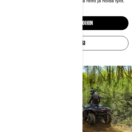
tahansa maasto, valloita mikä tahansa reitti ja hoida työt.
TUTUSTU SXS-AJONEUVOIHIN
SUUNNITTELE OMASI