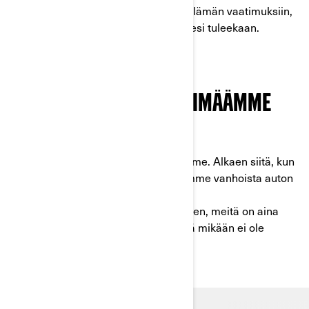
olosuhteissa ja vastaamaan maastoelämän vaatimuksiin,
ja ne ovat tukenasi, mitä tahansa eteesi tuleekaan.
SISUKKUUS ON OSA PERIMÄÄMME
CAN-AM: KIVENKOVA ALUSTA ALKAEN
Päättäväisyys. Juuri sitä me edustamme. Alkaen siitä, kun
rakensimme ensimmäiset ajoneuvomme vanhoista auton
osista, aina maailman johtavaksi
moottoriurheiluyritykseksi kasvamiseen, meitä on aina
ohjannut horjumaton usko siihen, että mikään ei ole
saavuttamattomissa.