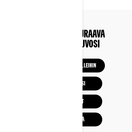
ETSI JA OSTA SEURAAVA
MAASTOAJONEUVOSI
TUTUSTU EDELLISIIN MALLEIHIN
SUUNNITTELE OMASI
KATSO KAMPANJAT
ETSI JÄLLEENMYYJÄ