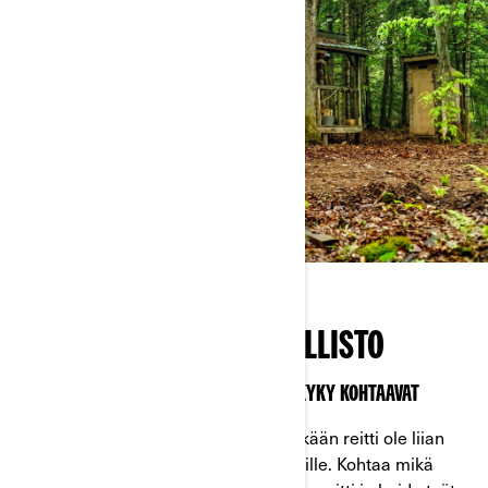
KOKO SSV-AJONEUVOMALLISTO
PERÄÄNANTAMATTOMUUS JA SUORITUSKYKY KOHTAAVAT
Mikään työ ei ole liian vaikea eikä mikään reitti ole liian
epätasainen Can-Amin SxS-ajoneuvoille. Kohtaa mikä