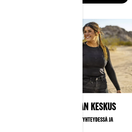
MAASTOAJOTEKNOLOGIAN KESKUS
ÄLYTEKNOLOGIAA, JONKA AVULLA PYSYT YHTEYDESSÄ JA
SÄILYTÄT HALLINNAN KAIKKIALLA