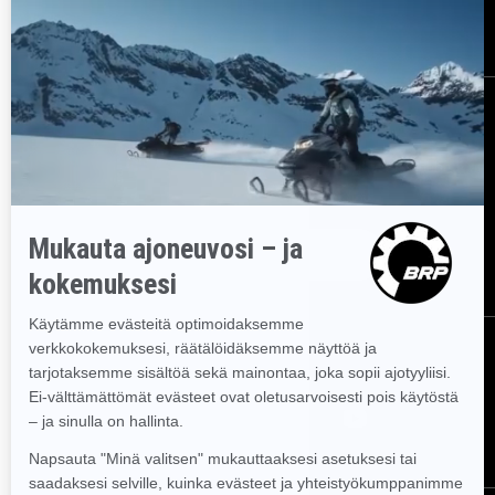
Tule brp:n jälleenmyyjäksi
TILAA UUTISKIRJE
Tilaa uutiskirje.
Saat tietää tuoreeltaan uusimmat uutiset, tapahtumat
ja tarjoukset.
TILAA
SEURAA MEITÄ