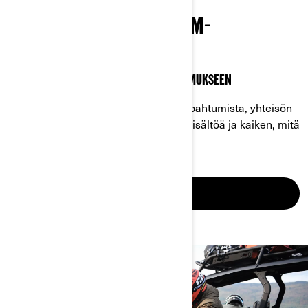
VÄYLÄ KAIKKEEN CAN-AM-
TIETOUTEEN
TUTUSTU MAASTOAJON SYVIMPÄÄN OLEMUKSEEN
Tämä sivu tarjoaa runsaasti tietoa tapahtumista, yhteisön
resursseista, omistajille suunnattua sisältöä ja kaiken, mitä
sinun tarvitsee tietää Can-Amista.
TUTUSTU