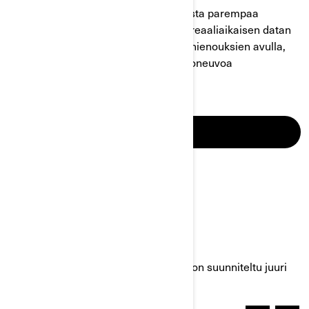
Can-Am-teknologia tekee maastoajosta parempaa
ominaisuuksillaan, lisävarusteillaan, reaaliaikaisen datan
saatavuudella ja kaikkien uusimpien hienouksien avulla,
ajoitpa sitten maastossa tai käytät ajoneuvoa
työtarkoituksiin.
LUE LISÄÄ
TUTUSTU CAN-AM-
MAASTOAJONEUVOJEN
UNIVERSUMEIHIN
Sukella kiehtoviin maailmoihin, jotka on suunniteltu juuri
sinun ajoneuvoasi varten