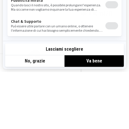
2026
2026
RENEGADE 110 EFI
RENEGADE X XC 110 EFI
Da
4.899 €
Da
5.499 €
Gioventu
Gioventu
Sentiero
Sentiero
IT-IT
Adatto a partire dai 10 anni di
Adatto a partire dai 10 anni di
età
età
112 cc, 4 tempi monocilindrico,
112 cc, 4 tempi monocilindrico,
raffreddato ad aria
raffreddato ad aria
Trasmissione variabile continua
Trasmissione variabile continua
(CVT) completamente
(CVT) completamente
automatica
automatica
Avviamento elettrico
Avviamento elettrico
Limitatore di accelerazione
Paraurti anteriore in alluminio,
incorporato
nerf bar