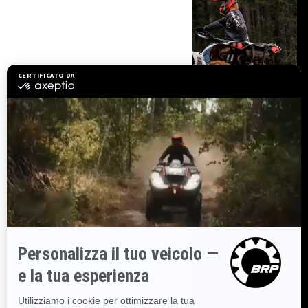
IL PICCO DELL’EFFICIENZA È QUI
Motore a 4 tempi con EFI
La linea Can-Am Youth rende facile amare la guida.
Con il motore a 4 tempi, la trasmissione priva di
cambio, il limitatore di velocità e l’iniezione
elettronica di carburante (EFI), questi veicoli si
comportano sul sentiero proprio come tutti i nostri
ATV.