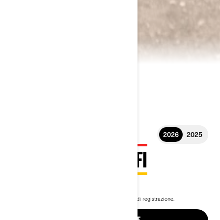
2026
2025
2026 RENEGADE EFI
4.899 €
A partire da
i
Prezzo include VAT ma esclude costi di consegna e di registrazione.
Nell’immagine: pacchetto Renegade STD 110 EFI.