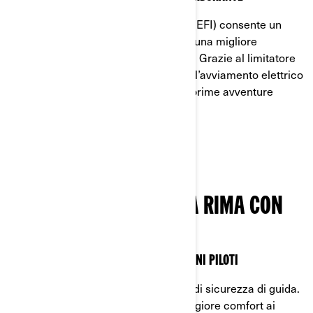
L’iniezione elettronica di carburante (EFI) consente un
dosaggio preciso del carburante per una migliore
efficienza del Can-Am Renegade EFI. Grazie al limitatore
di accelerazione, all’ampio telaio e all’avviamento elettrico
a pulsante, questo modello rende le prime avventure
divertenti e sicure.
QUANDO ATV CAN-AM FA RIMA CON
SICUREZZA
SICUREZZA E DIVERTIMENTO PER I GIOVANI PILOTI
Can-Am Renegade EFI è un modello di sicurezza di guida.
L’ergonomia del veicolo offre un maggiore comfort ai