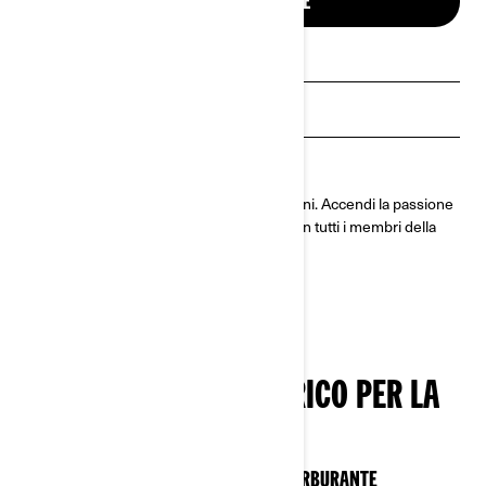
SCOPRI LE OFFERTE
Ricevi un preventivo
Trova un concessionario
Richiedi una prova dimostrativa
Renegade EFI è creato per i piloti di domani. Accendi la passione
per la guida e crea ricordi in fuoristrada con tutti i membri della
famiglia.
UN AVVIAMENTO ELETTRICO PER LA
GUIDA!
IL COLPO DI GENIO DI CAN-AM PER IL CARBURANTE