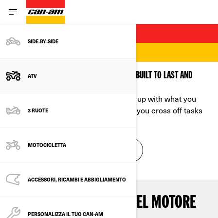
ATV UTILITY E RICREATIVO
SIDE‑BY‑SIDE
FOR DEMANDING WORK
RELIABLE AND DURABLE, CAN-AM ATVS ARE BUILT TO LAST AND
ATV
EQUIPPED TO PERFORM
Our lineup of Can-Am ATVs is loaded up with what you
need for hauling, towing, and helping you cross off tasks
3 RUOTE
on your to-do list.
MOTOCICLETTA
VEDI TUTTI I MODELLI UTILITY REC
Allestimento e prezzo
ACCESSORI, RICAMBI E ABBIGLIAMENTO
PRESTAZIONI POTENTI DEL MOTORE
PERSONALIZZA IL TUO CAN-AM