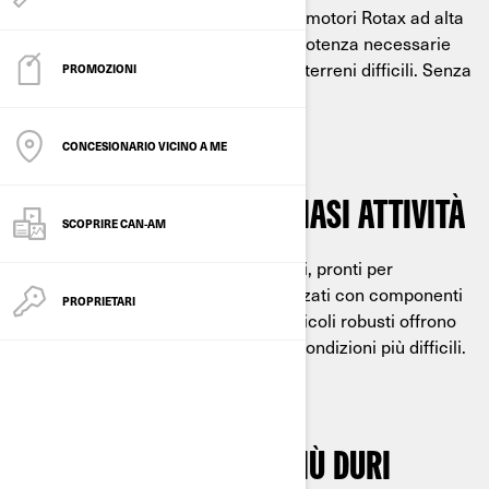
I nostri ATV utility sono alimentati da motori Rotax ad alta
coppia che offrono la cilindrata e la potenza necessarie
per trasportare, trainare e affrontare terreni difficili. Senza
PROMOZIONI
fatica.
CONCESIONARIO VICINO A ME
RESISTENTI, PER QUALSIASI ATTIVITÀ
SCOPRIRE CAN-AM
Questi veicoli sono robusti e affidabili, pronti per
soddisfare qualsiasi esigenza. Realizzati con componenti
PROPRIETARI
e materiali di prima qualità, questi veicoli robusti offrono
un’affidabilità massima anche nelle condizioni più difficili.
PRONTO PER I LAVORI PIÙ DURI