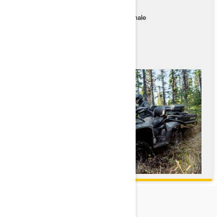
Caratteristiche Principali
● Trazione 6x6 per una trazione eccezionale
● Capacità di traino per impieghi gravosi
● Ampio spazio di carico per il trasporto
● Maggiore manovrabilità