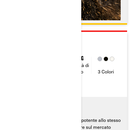
2026
OUTLANDER ELECTRIC
47
34 L
830 Kg
Potenza
Capacità di
Capacità di
(CV)
carico
traino
3 Colori
Potenza silenziosa. Silenzioso ma potente allo stesso
tempo. Il primo quad del suo genere sul mercato