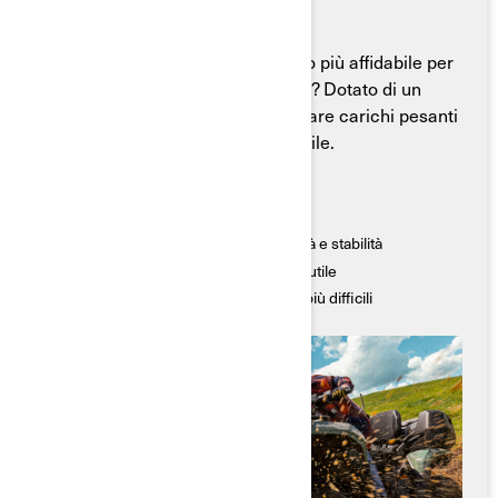
Can-Am Outlander PRO è il veicolo più affidabile per
agricoltori e professionisti. Perché? Dotato di un
motore potente, è in grado di trainare carichi pesanti
e garantire una guida sempre stabile.
Caratteristiche Principali
● Prestazioni costanti e affidabili
● Sospensioni calibrate per lavori di utilità e stabilità
● Eccezionale capacità di traino e carico utile
● Resistenza per affrontare gli ambienti più difficili