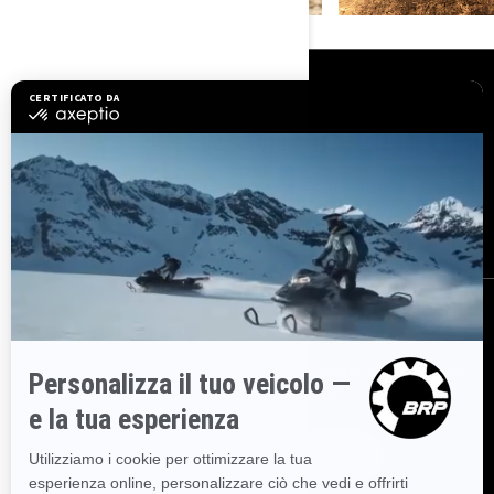
RISORSE
Assistenza clienti
Richiami di sicurezza
Opportunità di lavoro
BRP Experiences
Diventare concessionario
ISCRIVITI
Partecipa alla Newsletter.
Sii il primo a ricevere informazioni su
eventi, novità e promozioni.
ISCRIVITI