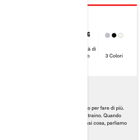
2026
OUTLANDER 6X6
50 / 82 /
19,5 L
830 Kg
101
Capacità
Potenza
del
Capacità di
(CV)
serbatoio
traino
3 Colori
Can-Am Outlander 6x6 è progettato per fare di più.
Più ruote, più potenza, più forza di traino. Quando
diciamo che può affrontare qualsiasi cosa, parliamo
seriamente.