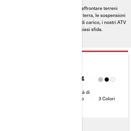
Progettati per trasportare, trainare e affrontare terreni
difficili. Con la loro grande altezza da terra, le sospensioni
a corsa lunga e la notevole capacità di carico, i nostri ATV
utility sono pronti per affrontare qualsiasi sfida.
2026
OUTLANDER PRO
40 & 50
19,5 L
830 Kg
Capacità
Potenza
del
Capacità di
(CV)
serbatoio
traino
3 Colori