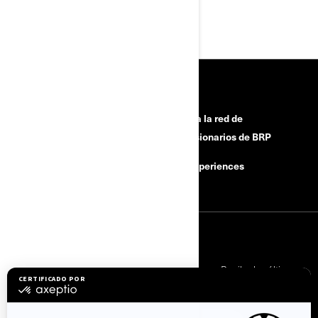
HERRAMIENTAS
¿Necesitas ayuda?
Únete a la red de
concesionarios de BRP
Campañas de seguridad
BRP Experiences
Carreras
SUSCRÍBETE
Suscríbete a nuestros correos electrónicos.
Recibe las últimas
noticias, eventos y ofertas.