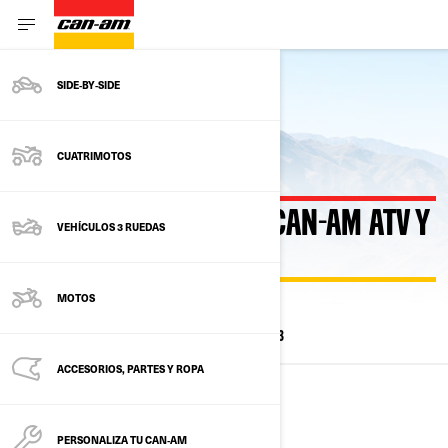
SIDE‑BY‑SIDE
Volver a los modelos actuales
CUATRIMOTOS
MODELOS ANTERIORES CAN-AM ATV Y
VEHÍCULOS 3 RUEDAS
SXS
MOTOS
TODOS LOS MODELOS
2025
2024
2023
ACCESORIOS, PARTES Y ROPA
2025
PERSONALIZA TU CAN‑AM