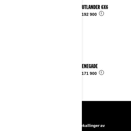
2026 OUTLANDER 6X6
i
Fra
kr 192 900
2026 RENEGADE
i
Fra
kr 171 900
RESSURSER
Kundeservice
Tilbakekallinger av