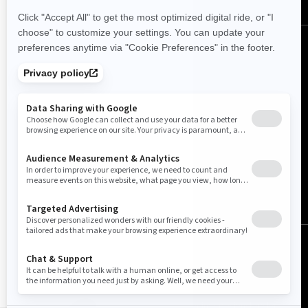
Norge (norsk)
© BRP 2003-2026
Juridisk merknad
Personvern
Retningslinjer for informasjonskapsler