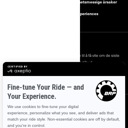
sikkerhetsmessige årsaker
Karrierer
BRP Experiences
Bli en Can-Am-forhandler
MELD DEG PÅ
Bli med på nyhetsbrevet.
Vær den første til å få vite om de siste
arrangementer, nyheter og tilbud.
ABONNER
FØLG OSS