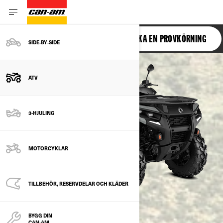
OUTLANDER 6X6
BOKA EN PROVKÖRNING
SIDE‑BY‑SIDE
ATV
3-HJULING
MOTORCYKLAR
TILLBEHÖR, RESERVDELAR OCH KLÄDER
BYGG DIN
CAN-AM