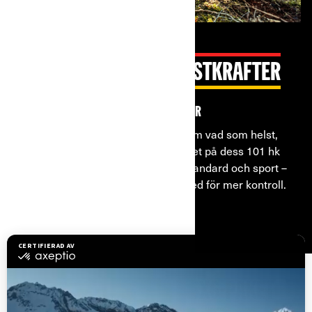
BRANSCHLEDANDE HÄSTKRAFTER
Fantastiska Rotax V-Twin-motorer
Outlander 6x6 låter dig köra igenom vad som helst,
tack vare kraften och vridmomentet på dess 101 hk
motor. Tre motorlägen – arbete, standard och sport –
ger dig fler alternativ att arbeta med för mer kontroll.
UTFORSKA OUTLANDER 6X6-PAKET