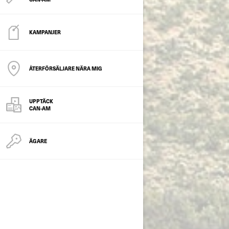
KAMPANJER
ÅTERFÖRSÄLJARE NÄRA MIG
UPPTÄCK
CAN-AM
ÄGARE