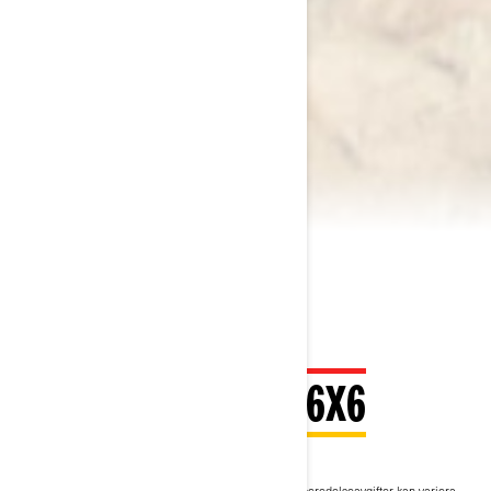
2026 OUTLANDER 6X6
192 900 kr
Pris från
i
Rekommenderat pris för startpaket, transport och förberedelseavgifter kan variera