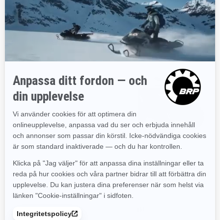
OCH SPECIFIKATIONER
Upptäck Outlander 6x6-familjen
2026
2026
OUTLANDER 6X6 DPS 700 T
OUTLANDER 6X6 DPS 850 T
Pris från
192 900 kr
Pris från
218 900 kr
Jakt
Jakt