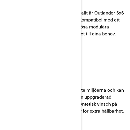
UTRUSTAD FÖR ARBETE OCH FRITID
Med smarta förvaringslösningar överallt är Outlander 6x6
redo att arbeta och leka på ditt sätt. Kompatibel med ett
brett utbud av LinQ-tillbehör för sömlösa modulära
uppgraderingar, så du kan anpassa det till dina behov.
BYGGD FÖR ATT HÅLLA
TUFF SOM EN OUTLANDER OCH MER
Outlander 6x6 utvecklades i de tuffaste miljöerna och kan
överleva vilket jobb som helst, med en uppgraderad
stötfångare, fotutrymmesskydd, en syntetisk vinsch på
1 587 kg, full skyddsplåt och lastöglor för extra hållbarhet.