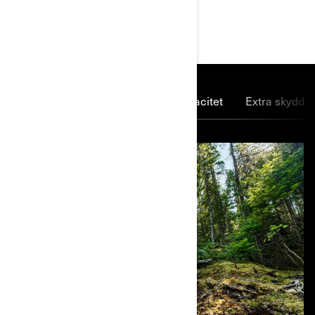
HUVUDEGENSKAPER
Det blir kraft över
Mer lastkapacitet
Extra skydd