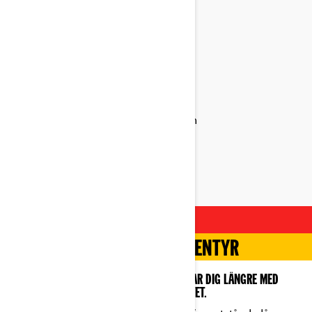
454 KG
Lastkapacitet
830 KG
Dragkapacitet som är bäst i klassen
30-TUMS DÄCK
För extrema förhållanden
MER ÄR BÄTTRE
KRAFT FÖR ARBETE OCH ÄVENTYR
DU KAN RÄKNA MED ATT OUTLANDER 6X6 TAR DIG LÄNGRE MED
MAXIMALT GREPP, FÖRVARING OCH STABILITET.