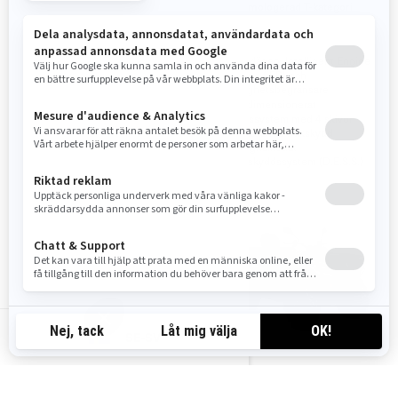
EU-homologerad T-kategori
EU-homologerad T-kategori
Valbar 4WD/6WD med Visco-
Motorlägen, Intelligent Engine
Lok QE främre differential
Braking (iEB) och
hastighetsbegränsare
pDrive primär-CVT med
brukskalibrering och extra låg
Överdimensionerat
växel
bromssystem med 4 skivor
Motorlägen och Intelligent
Heltäckande bukskydd
Engine Braking (iEB)-teknik
RF-digitalkodat
454 kg flakkapacitet
stöldskyddssystem (D.E.S.S.)
830 kg dragkapacitet
SE-SV
2026
2026
OUTLANDER 6X6
OUTLANDER MAX 6X6 DPS