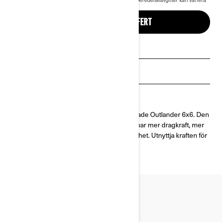
beroende på val.
Outlander 6x6.
BYGG OCH BEGÄR OFFERT
Begär en offert
Sök en återförsäljare
Boka en demo
Mer betyder mer med den nya omdesignade Outlander 6x6. Den
är ägnad våra hårt arbetande kunder och har mer dragkraft, mer
nyttolastkapacitet och bättre manövrerbarhet. Utnyttja kraften för
obegränsade äventyr.
101 HK
Rotax V-Twin-motor (999 cc)