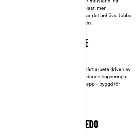
När jobbet kräver mer och lederna gör motstånd, då
levererar 6x6. Bättre grepp, mer nyttolast, mer
självförtroende. Sexhjuligt körgrepp när det behövs. Jobba
mer, utforska vidare och kör hela vägen.
GJORD FÖR HÅRT ARBETE
FLER HJUL FÖR ATT HANTERA ALLA JOBB
Outlander 6x6 levererar förmåga för hårt arbete driven av
en motor med 101 hk (1000R), klassledande bogserings-
och flakkapacitet, markfrigång och grepp – byggd för
självförtroende på alla terränger.
MÅNGSIDIG OCH LINQ-REDO