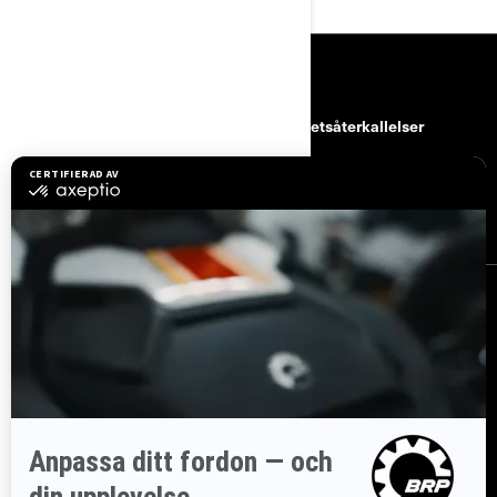
RESURSER
kundtjänst
Säkerhetsåterkallelser
Karriärer
BRP Experiences
Bli Can-Am-återförsäljare
REGISTRERA DIG
Gå med i nyhetsbrevet.
Var först med att få reda på de senaste
evenemangen, nyheterna och erbjudandena.
PRENUMERERA