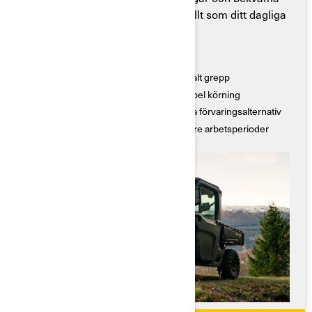
drift är den byggd för att hantera allt som ditt dagliga
arbete kräver.
Nyckelfunktioner
● Kraftfullt 4WD-/AWD-system för optimalt grepp
● Hållbar fjädring för en smidig och kapabel körning
● Gott om förvaringskapacitet och smarta förvaringsalternativ
● Optimerad bränsleanvändning för längre arbetsperioder