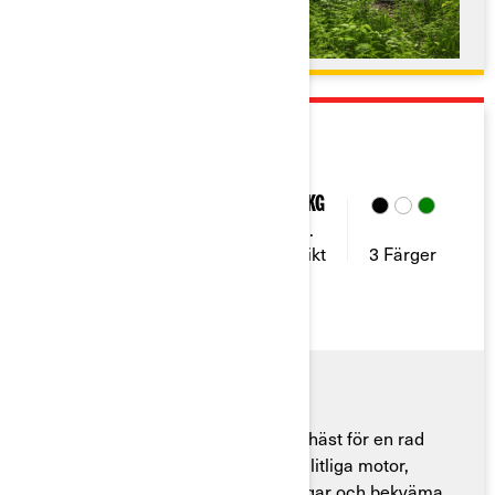
2026
TRAXTER 2026
52 - 82
3
1 134 Kg
Max.
Hästkrafter
Sittplatser
dragvikt
3 Färger
Traxter SxS är en beprövad arbetshäst för en rad
olika arbetsuppgifter. Med dess pålitliga motor,
anpassningsbara förvaringslösningar och bekväma