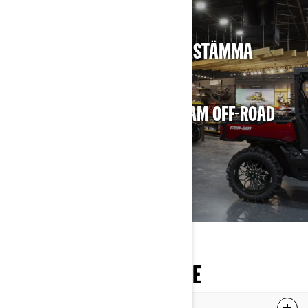
BEHÖVER DU HJÄLP ATT BESTÄMMA
DIG?
HITTA DEN NÄRMASTE CAN-AM OFF-ROAD
SÖK ÅTERFÖRSÄLJARE
VET MER, KÖR SMARTARE