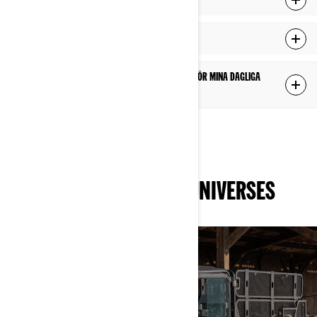
Varför uppgradera din SUV till en SxS?
Vad kan jag använda en arbets-SxS för?
Kan jag utrusta min arbets-SxS med tillbehör för mina dagliga
uppgifter?
UPPTÄCK RELATERADE UNIVERSES
ARBETE