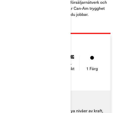
dag. Med stöd av ett omfattande återförsäljarnätverk och
ett starkt andrahandsvärde garanterar Can-Am trygghet
på leder, i skogen eller de ställen där du jobbar.
2026
TRAXTER HD11 2026
95
3-6
1 134 Kg
Max.
Hästkrafter
Sittplatser
dragvikt
1 Färg
2026-års Traxter HD11 levererar nya nivåer av kraft,