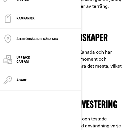
reaktionssnabb prestation på alla typer av terräng.
KAMPANJER
BRANSCHLEDANDE EGENSKAPER
ÅTERFÖRSÄLJARE NÄRA MIG
Can-Am-fordonen är konstruerade i Kanada och har
ledande dragkraft, lastkapacitet, vridmoment och
UPPTÄCK
CAN-AM
markfrigång – de är byggda för att klara det mesta, vilket
gör ditt arbete lättare.
ÄGARE
SMART OCH HÅLLBAR INVESTERING
Med förstärkta ramar, robust fjädring och testade
komponenter klarar dessa fordon hård användning varje