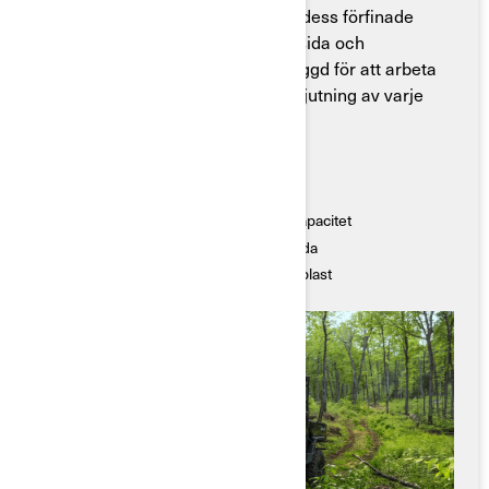
bekvämlighet och kapacitet. Med dess förfinade
HD11-motor, teknikorienterade insida och
klassledande funktioner är den byggd för att arbeta
längre och hålla längre – och för njutning av varje
minut.
Nyckelfunktioner
● Ny HD11-motor för förfinad prestanda
● Bästa fjädrings-, bogserings- och lastkapacitet
● Avancerad teknik och ergonomisk insida
● Heltäckande robust bukskydd i HMW-plast