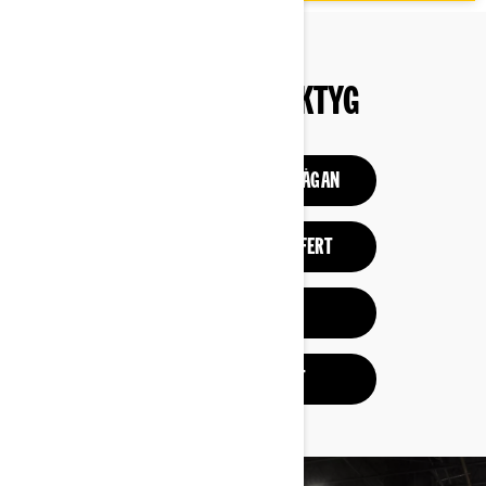
SHOPPINGVERKTYG
PROVKÖRNINGSFÖRFRÅGAN
BYGG OCH BEGÄR OFFERT
SE KAMPANJER
BEGÄR EN OFFERT