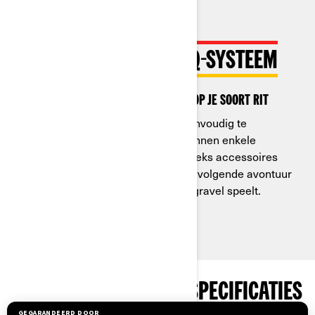
HET INNOVATIEVE LINQ-SYSTEEM
Stem accessoires razendsnel af op je soort rit
Dankzij het gereedschapsloze, eenvoudig te
installeren LinQ-systeem kun je binnen enkele
seconden een vrijwel eindeloze reeks accessoires
verwisselen. Pas je Canyon aan je volgende avontuur
aan, of je nu op de weg rijdt of op gravel speelt.
BEKIJK PAKKETTEN EN SPECIFICATIES