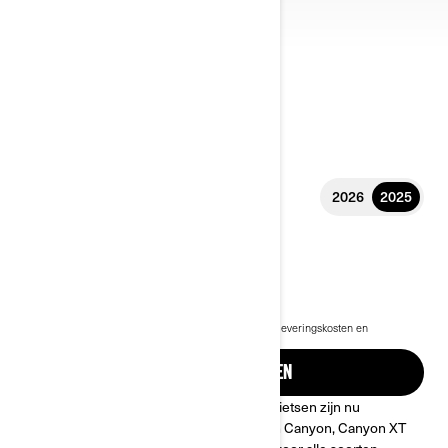
2026
2025
2025 CANYON
€ 28.199
Vanaf
i
De vanafprijs is inclusief BTW, maar exclusief BPM, leveringskosten en
rijklaarkosten.
*Can-Am Canyon afgebeeld
OFFERTE AANVRAGEN
De nieuwe, avontuurlijke 3-wielige motorfietsen zijn nu
verkrijgbaar! Maak kennis met de Can-Am Canyon, Canyon XT