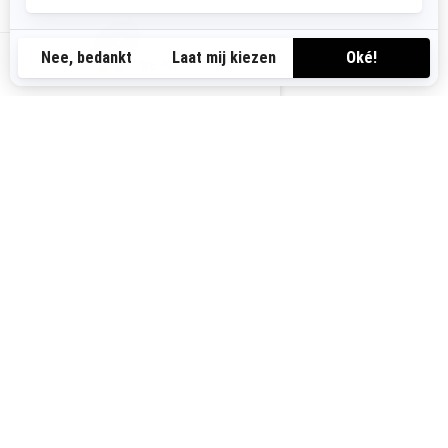
Premium aluminium top- en
zijkoffers
BE-NL
Verbeterd zicht met
achteruitrijcamera
Semiactieve ophanging van
topkwaliteit: Smart Shox
Comfort en gemak voor twee
personen
LinQ integratie om eenvoudig
accessoires toe te voegen
JE VOERTUIG AANSCHAFFEN