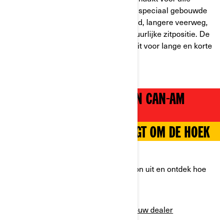
wegen, met zijn robuuste ontwerp en speciaal gebouwde
functies zoals een hoge bodemvrijheid, langere veerweg,
XPS Adventure banden en een avontuurlijke zitpositie. De
nieuwe Canyon is de ideale sensatierit voor lange en korte
afstanden.
MAAK EEN PROEFRIT OP EEN CAN-AM
CANYON
JE VOLGENDE AVONTUUR LIGT OM DE HOEK
KLAAR VOOR DE RIT?
Probeer zelf eens een Can-Am Canyon uit en ontdek hoe
het is om ermee te rijden.
Zoek jouw dealer
BOEK NU EEN PROEFRIT!