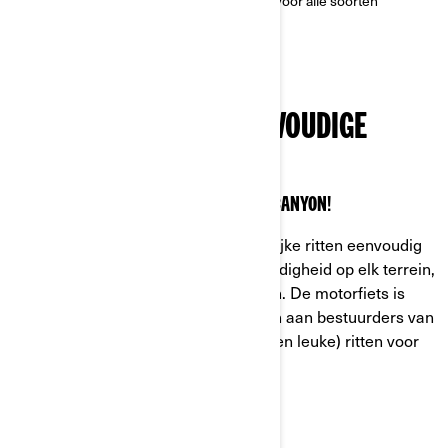
en Canyon Redrock modellen, gebouwd voor alle soorten
wegen.
ONTWORPEN VOOR EENVOUDIGE
TOEGANG
VOEL JE ZELFVERZEKERD OP DE NIEUWE CANYON!
De Can-Am Canyon maakt avontuurlijke ritten eenvoudig
met opmerkelijke stabiliteit en veelzijdigheid op elk terrein,
van snelwegen tot onverharde wegen. De motorfiets is
perfect in balans en geeft vertrouwen aan bestuurders van
alle niveaus. Zo worden technische (en leuke) ritten voor
iedereen toegankelijk!