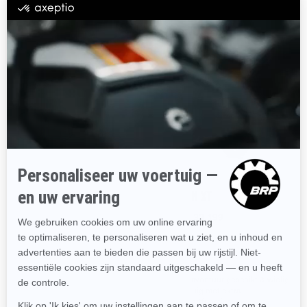
2025
2025
CANYON
CANYON XT
Vanaf
€ 28.199
Vanaf
€ 33.199
Voor avontuur geschikt 3-wielig
Voor avontuur geschikt 3-wielig
voertuig
voertuig met extra
comfortfuncties
Indrukwekkende stabiliteit op