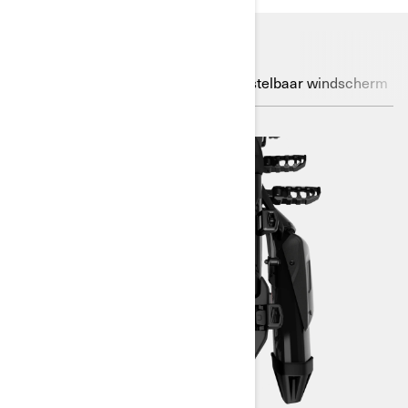
LinQ-systeem
Rijmodi
Verstelbaar windscherm