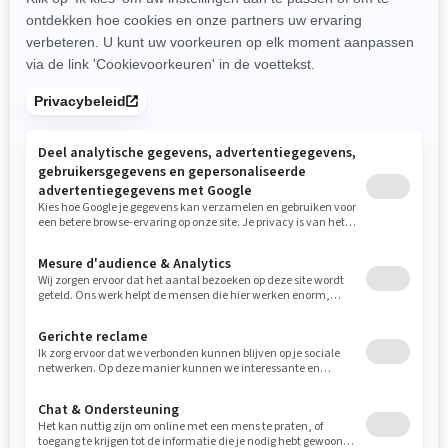
alle soorten wegen
Indrukwekkende stabiliteit en
verbeterde achterophanging
Voertuigbescherming voor
minder toegankelijke wegen
Verbeterde
voertuigbescherming voor
LinQ integratie om eenvoudig
minder toegankelijke wegen
accessoires toe te voegen
Comfort en gemak voor twee
Perfect voor solorijders
personen
Verbeterde opslagcapaciteit
met aluminium top- en
zijkoffers
2025
CANYON REDROCK
Vanaf
€ 35.199