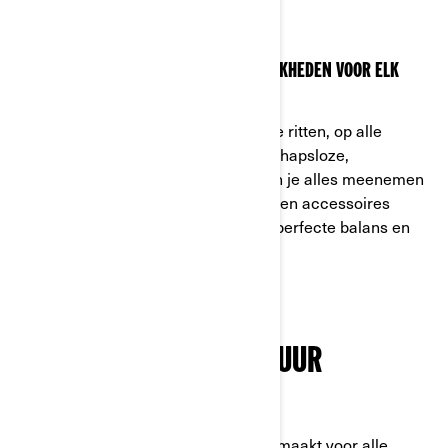
LAAT NIETS ACHTER
VOLLEDIG AANPASBARE OPBERGMOGELIJKHEDEN VOOR ELK
AVONTUUR
Ontworpen voor zowel korte als lange ritten, op alle
soorten wegen. Dankzij het gereedschapsloze,
aanpasbare LinQ-opbergsysteem kun je alles meenemen
tijdens je rit en binnen enkele seconden accessoires
verwisselen. De Canyon belooft een perfecte balans en
gemoedsrust tijdens elk avontuur.
KLAAR VOOR ELK AVONTUUR
TROTSEER ELKE WEG OP DE CANYON
De Canyon 3-wielige motorfiets is gemaakt voor alle