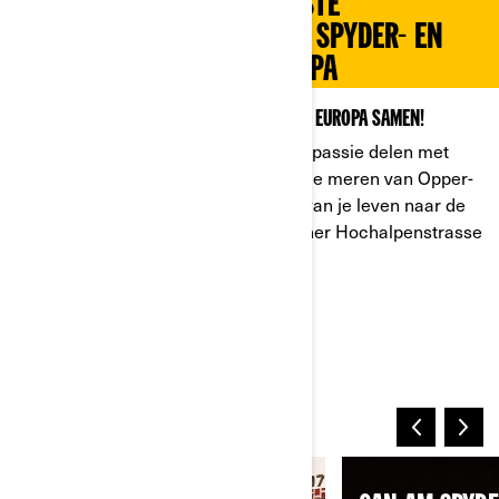
NEEM DEEL AAN DE GROOTSTE
BIJEENKOMST VAN CAN-AM SPYDER- EN
RYKER-EIGENAREN IN EUROPA
WE BRENGEN BESTUURDERS VAN OVER HEEL EUROPA SAMEN!
Van 6 tot en met 8 juni 2024 kan je je passie delen met
meer dan 350 Can-Am rijders langs de meren van Opper-
Oostenrijk. Maak je klaar voor de rit van je leven naar de
top van de legendarische Großglockner Hochalpenstrasse
(2.369 m)!
MEER INFORMATIE
DE LINE-UP VOOR 2025