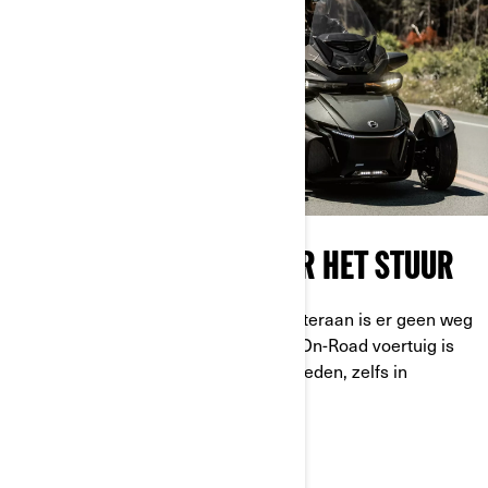
CRUISECONTROL ACHTER HET STUUR
Met twee wielen vooraan en één achteraan is er geen weg
die je niet de baas kunt. Elk Can-Am On-Road voertuig is
ontworpen om ultieme stabiliteit te bieden, zelfs in
haarscherpe bochten.