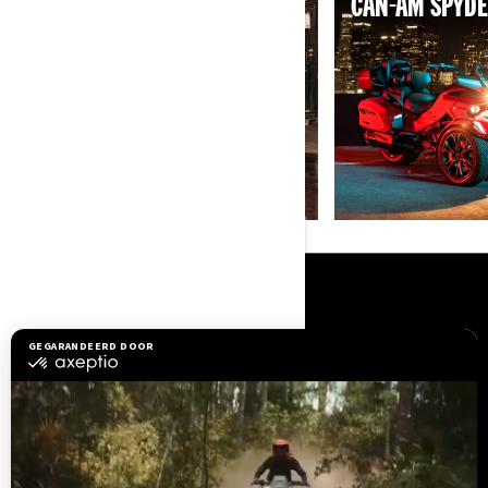
CAN-AM RYKER
CAN-AM SPYDE
BRONNEN
Hulp nodig?
Word Lid Van Het BRP-
Dealernetwerk
Terugroepacties om
veiligheidsredenen
BRP Experiences
Carrière