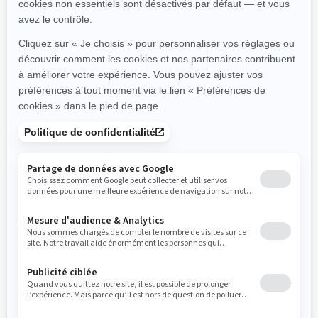
HPG avec ajustement de la
économe en carburant
précharge
(900 cm³ uniquement)
Mode Sport pour une réponse
La technologie de l’arbre de
dynamique améliorée de
transmission nécessite moins
l’accélérateur
d’entretien
Régulateur de vitesse
2025
RYKER RALLY
À partir de
16 799 €