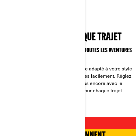
chaque virage.
PERSONNALISER À CHAQUE TRAJET
CONÇU POUR S’ADAPTER FACILEMENT À TOUTES LES AVENTURES
DONT VOUS POURRIEZ RÊVER
Tout dans le Ryker est conçu pour être adapté à votre style
et à votre trajet. Passez de 1 à 2 places facilement. Réglez
les repose-pieds, le guidon et bien plus encore avec le
système UFIT sans outil. Ajuste-les pour chaque trajet.
C’est rapide et facile !
UNE VIRÉE EXCITANTE !
LES TRAJETS COURTS DEVIENNENT