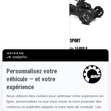
2025
2025
RYKER
RYKER SPORT
À partir de
11 099 €
À partir de
14 899 €
Un véhicule parfait pour
Un modèle sport au style
débuter en solo
exclusif pour une présence
inoubliable sur la route
Deux options de moteur :
moteur Rotax® 600 ou 900 cm³
Le support MAX ajoute des
options de chargement et
100 000 façons de vous
passager pour les longs trajets
l’approprier
Suspension améliorée pour une
Mode Sport favorisant les
conduite plus sportive : KYB†
dérapages et mode Eco