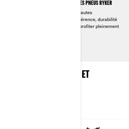
Roulez en toute confiance avec les pneus Ryker
Les pneus XPS Ride et XPS Rally hautes
performances du Ryker allient adhérence, durabilité
et confort pour que vous puissiez profiter pleinement
de l’aventure.
EXPLORER LES OPTIONS ET
SPÉCIFICATIONS