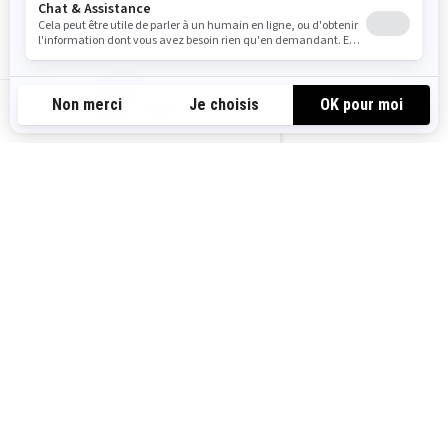
Véhicule prêt pour le tout-
chemin avec des
fonctionnalités de protection et
de confort
FR-FR
Pneus XPS Rally avec jantes
renforcées
Confort amélioré : amortisseurs
KYB† HPG avec ajustement de
la précharge, siège confort
Rally et régulateur de vitesse
Le support MAX ajoute des
options de chargement et
passager pour les longs trajets
Mode Rallye exclusif pour
négocier les virages et déraper
dans la boue