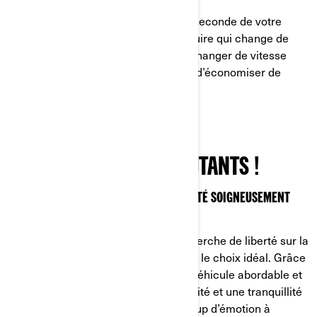
Asseyez-vous et profitez de chaque seconde de votre
aventure avec le Ryker facile à conduire qui change de
vitesse en douceur. Ne plus avoir à changer de vitesse
vous permet de prendre du plaisir et d’économiser de
l’essence !
PARFAIT POUR LES DÉBUTANTS !
STABLE, COMPACT ET ABORDABLE, IL A ÉTÉ SOIGNEUSEMENT
CONÇU POUR LES DÉBUTANTS
Pour les motards débutants à la recherche de liberté sur la
route et ailleurs, le Can-Am Ryker est le choix idéal. Grâce
à son design équilibré à 3 roues, ce véhicule abordable et
qui fait tourner la tête offre une stabilité et une tranquillité
d’esprit inégalées, procurant beaucoup d’émotion à