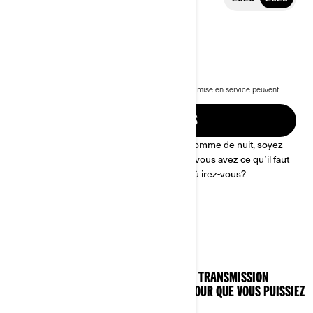
2025 RYKER
11 099 €
À partir de
i
Prix public TTC conseillé, les frais de transport et de mise en service peuvent
varier selon la sélection.
* Modèle présenté : Ryker
OBTENIR UN DEVIS
Votre terrain de jeu vous attend. De jour comme de nuit, soyez
maître de la route. Avec le Can-Am Ryker, vous avez ce qu’il faut
pour aller là où bon vous semble! Jusqu’où irez-vous?
FACILE À CONDUIRE
CHAQUE MODÈLE RYKER EST DOTÉ D’UNE TRANSMISSION
AUTOMATIQUE À VARIATION CONTINUE POUR QUE VOUS PUISSIEZ
ROULER TOUT EN SOUPLESSE !