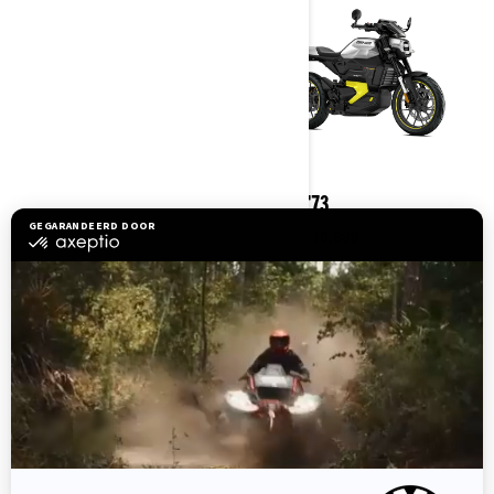
2025
2025
PULSE
PULSE '73
Vanaf
€ 13.399
Vanaf
€ 15.699
Naakte elektrische motorfiets
Premium pakket met alle Can-
met modern ontwerp
Am Pulse functies PLUS:
Behendig en wendbaar voor
Sterling Silver kleurstelling met
stadsgebruik
exclusieve sierlijsten
Verkrijgbaar in 11kW en 35kW
73 badging
Opwindend en veelzijdig
LinQ spoiler
Kenmerkende LED-verlichting
Vergelijk
Vergelijk