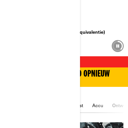
VERMOGEN
35kW (A2) and 11kW (A1 / 125cc equivalentie)
PULSE
DE RIJERVARING IN DE STAD OPNIEUW
UITVINDEN
Opladen
Display
Kettingkast
Accu
Ontwer