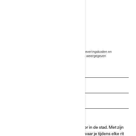
2025 PULSE
€ 13.399
Vanaf
i
De vanafprijs is inclusief BTW, maar exclusief BPM, leveringskosten en
rijklaarkosten.
* Can-Am Pulse Bright White-modellen weergegeven
**Voorbestelling begint op 1 oktober
Offerte aanvragen
Financiering
Dealer zoeken
Testrit aanvragen
De Can-Am Pulse motorfiets is perfect voor in de stad. Met zijn
compacte formaat en snelle acceleratie ervaar je tijdens elke rit