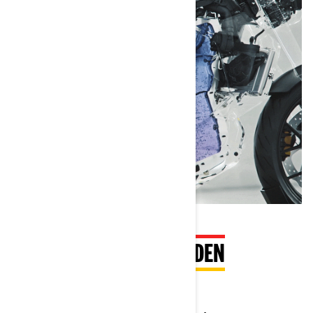
SNEL, EFFICIËNT OPLADEN
Vloeistofgekoelde accu