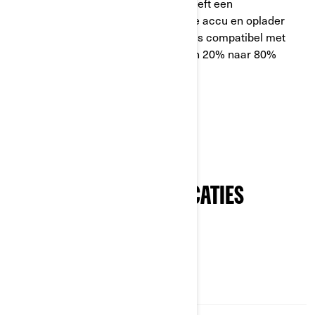
De Pulse elektrische motorfiets heeft een
toonaangevende vloeistofgekoelde accu en oplader
voor snel en efficiënt opladen. Hij is compatibel met
Mode-3-Ladestationen en gaat van 20% naar 80%
capaciteit in 50 minuten.
Meer informatie
PAKKETTEN EN SPECIFICATIES
BEKIJKEN