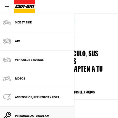
SIDE‑BY‑SIDE
DISEÑA TU CAN-AM
ATV
¡ES SENCILLO! ELIGE TU VEHÍCULO, SUS
VEHÍCULOS 3 RUEDAS
ACCESORIOS Y LAS OPCIONES
PERSONALIZADAS QUE SE ADAPTEN A TU
ESTILO.
MOTOS
TODOS LOS MODELOS
SSV
ATV
VEHÍCULOS DE 3 RUEDAS
ACCESORIOS, REPUESTOS Y ROPA
VEHÍCULOS SSV
PERSONALIZA TU CAN-AM