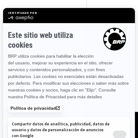
2026 CAN-AM SPYDER RT
i
Desde
36.199 €
2026 CAN-AM CANYON
i
Desde
30.499 €