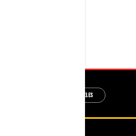
ÉQUIPEMENTS ET VÊTEMENTS
DE CONDUITE 2024
DÉCOUVRIR LES MODÈLES
RESSOURCES