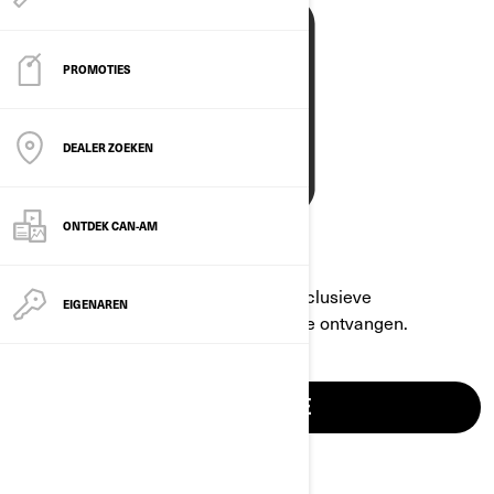
PROMOTIES
DEALER ZOEKEN
ONTDEK CAN-AM
Meld je aan voor onze e-mails om exclusieve
EIGENAREN
aanbiedingen, promoties en nieuws te ontvangen.
MEER INFORMATIE