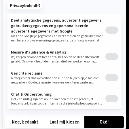
België (Nederlands)
© BRP 2003-2026
Wettelijlke Kennisgeving
Privacybeleid
Cookie-beleid
Toegankelijkheid
Sitemap
Cookie-instellingen
BE-NL