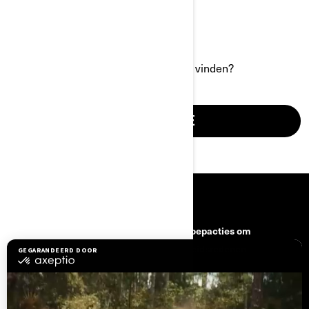
Kunt u het antwoord op uw vraag niet vinden?
MEER INFORMATIE
BRONNEN
Hulp nodig
Terugroepacties om
veiligheidsredenen
Carrière
BRP Experiences
Word Lid Van Het BRP-
Dealernetwerk