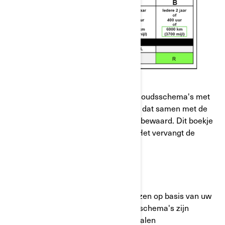
Wat moet u doen?
We leveren u een boekje met onderhoudsschema's met
de gewijzigde onderhoudsschema's, dat samen met de
gebruikershandleiding moet worden bewaard. Dit boekje
wordt met deze brief meegestuurd. Het vervangt de
informatie onderhoudsschema in de
gebruikershandleiding.
De taalversie van het boekje is gekozen op basis van uw
taalselectie in ons systeem. Update-schema's zijn
elektronisch beschikbaar in andere talen