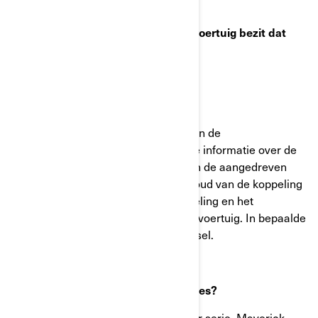
Uit onze gegevens blijkt dat u een voertuig bezit dat
hier mogelijk bij betrokken is.
Wat is het potentiële probleem?
Het gedeelte "Onderhoudsschema" in de
gebruikershandleiding bevat onjuiste informatie over de
onderhoudsintervallen van de rol van de aangedreven
koppeling. Gebrek aan goed onderhoud van de koppeling
kan leiden tot defecten aan de koppeling en het
wegschieten van fragmenten uit het voertuig. In bepaalde
situaties kan dit leiden tot ernstig letsel.
Over welke modellen gaat het precies?
Can-Am Commander serie, Defender serie, Maverick