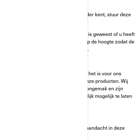
informatie in ons bezit.
Als u de huidige eigenaar of bestuurder kent, stuur deze
brief dan door.
Als er een verandering van eigenaar is geweest of u heeft
een adreswijziging, breng BRP dan op de hoogte zodat de
gegevens kunnen worden bijgewerkt.
Uw veiligheid staat bij ons voorop en het is voor ons
belangrijk dat u tevreden blijft met onze producten. Wij
verontschuldigen ons voor mogelijk ongemak en zijn
toegewijd om dit proces zo gemakkelijk mogelijk te laten
verlopen.
We danken u voor uw onmiddellijke aandacht in deze
kwestie.