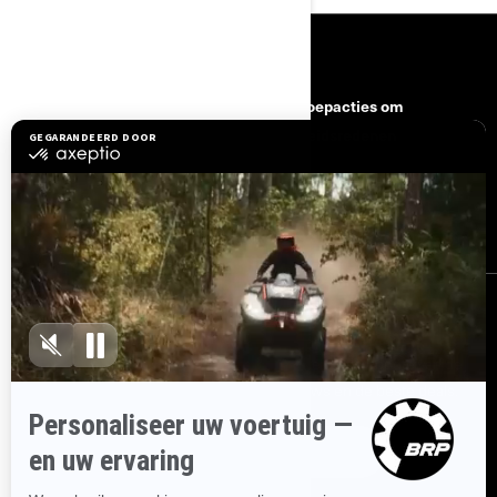
BRONNEN
Hulp nodig
Terugroepacties om
veiligheidsredenen
Carrière
BRP Experiences
Word Lid Van Het BRP-
Dealernetwerk
AANMELDEN
Ontvang de nieuwsbrief.
Wees als eerste op de hoogte van de
nieuwste evenementen, het laatste nieuws en de beste deals.
ABONNEREN