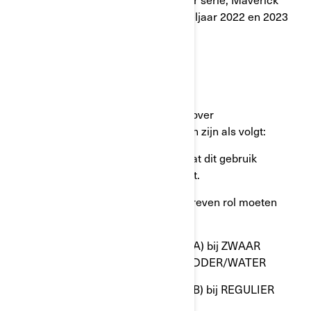
Trail serie en Traxter serie van modeljaar 2022 en 2023
met HD7- of 700-motoren.
Wat zal BRP doen?
BRP geeft gewijzigde informatie vrij over
onderhoudsschema's. De wijzigingen zijn als volgt:
(1) ZWAAR GEBRUIK - verduidelijk dat dit gebruik
commercieel/werk en verhuur omvat.
(2) De schuifschoenen in de aangedreven rol moeten
worden VERVANGEN:
● Elke 3000 km (1900 mijl) (schema A) bij ZWAAR
GEBRUIK of GEBRUIK IN DIEPE MODDER/WATER
● Elke 6000 km (3700 mijl) (schema B) bij REGULIER
GEBRUIK