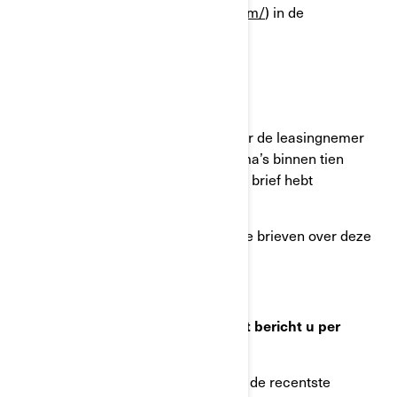
(
https://www.operatorsguides.brp.com/
) in de
gebruikershandleidingen.
Bij leasen van dit voertuig:
● Stuur een kopie van deze brief naar de leasingnemer
en het boekje met onderhoudsschema’s binnen tien
werkdagen na de dag waarop u deze brief hebt
ontvangen.
● Doe hetzelfde met alle toekomstige brieven over deze
veiligheidsterugroepactie.
Wat moet u doen als u denkt dat dit bericht u per
vergissing is toegestuurd?
Dit bericht werd u verstuurd volgens de recentste