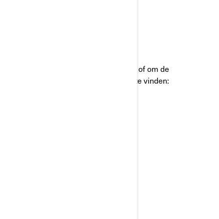
Hoogachtend,
BRP Klantenserviceafdeling
Als u vragen hebt of hulp nodig hebt, of om de
dichtstbijzijnde erkende BRP dealer te vinden:
• Bezoek
www.brp.com
• Bell naar +32 9 218 26 00