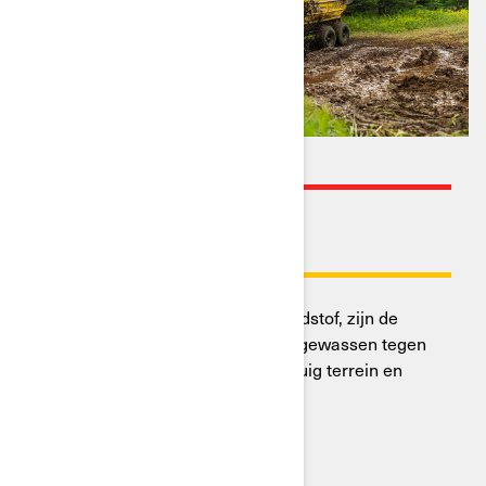
DUURZAAMHEID EN
BETROUWBAARHEID
Net als hun tegenhangers op brandstof, zijn de
elektrische quads van Can-Am opgewassen tegen
extreme weersomstandigheden, ruig terrein en
intensief gebruik.