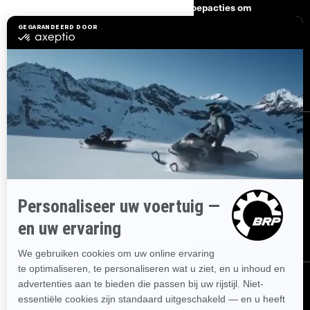
Hulp nodig
Terugroepacties om
veiligheidsredenen
Carrière
BRP Experiences
Word Lid Van Het BRP-
Dealernetwerk
AANMELDEN
Ontvang de nieuwsbrief.
Wees als eerste op de hoogte van de
nieuwste evenementen, het laatste nieuws en de beste deals.
ABONNEREN
VOLG ONS