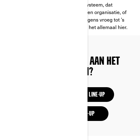
gemak. Of het nu gaat om het LinQ-systeem, dat
voertuigen optimaliseert voor opslag en organisatie, of
goede koplampen zodat je van ’s morgens vroeg tot ’s
avonds laat kunt doorwerken, je vindt het allemaal hier.
BEN JE NOG OPTIES AAN HET
VERKENNEN?
BEKIJK DE COMPLETE SXS LINE-UP
ONTDEK DE ATV LINE-UP