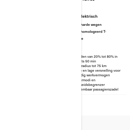
Elektrisch
Elektrisch
EC-gehomologeerd T-
Onverharde wegen
categorie
EC-gehomologeerd T-
categorie
Opladen van 20% tot 80% in
slechts 50 min
Opladen van 20% tot 80% in
Actieradius tot 75 km
slechts 50 min
Hoge en lage versnelling voor
Actieradius tot 75 km
volledig werkvermogen
Hoge en lage versnelling voor
Motormodi en
volledig werkvermogen
snelheidsbegrenzer
Motormodi en
EC-gehomologeerde
snelheidsbegrenzer
wegcategorie
Afneembaar passagierszadel