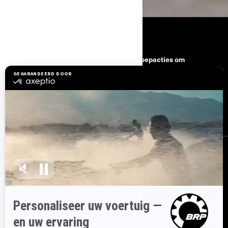
BRONNEN
Hulp nodig
Terugroepacties om
veiligheidsredenen
Carrière
BRP Experiences
Word Lid Van Het BRP-
Dealernetwerk
AANMELDEN
Ontvang de nieuwsbrief.
Wees als eerste op de hoogte van de
nieuwste evenementen, het laatste nieuws en de beste deals.
ABONNEREN