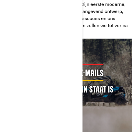
In 2003 lanceerde Can-Am Off-Road zijn eerste moderne,
speciale off-road-voertuig. Met toonaangevend ontwerp,
grote betrouwbaarheid, beproefd racesucces en ons
exclusieve assortiment Rotax-motoren zullen we tot ver na
2023 samen op pad gaan.
MELD JE AAN VOOR ONZE E-MAILS
ONTDEK WAAR CAN-AM TOE IN STAAT IS
MELD JE AAN