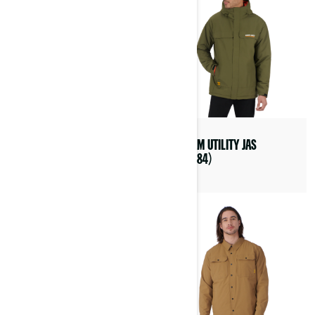
CAN-AM UTILITY JAS
CAN-AM FLINT FADE UV-BRIL
(454784)
(4487780010)