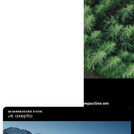
BEZOEK EEN SHOWROOM
VIND EEN DEALER
BRONNEN
Hulp nodig
Terugroepacties om
veiligheidsredenen
Carrière
BRP Experiences
Word Lid Van Het BRP-