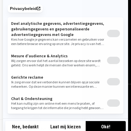
België (Nederlands)
© BRP 2003-2026
Wettelijlke Kennisgeving
Privacybeleid
Cookie-beleid
Toegankelijkheid
Sitemap
Cookie-instellingen
BE-NL