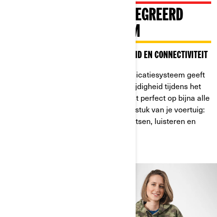
NIEUWE HELM EN GEÏNTEGREERD
COMMUNICATIESYSTEEM
DE PERFECTE COMBINATIE VAN VEILIGHEID EN CONNECTIVITEIT
Het nieuwe Vibe Universele Communicatiesysteem geeft
je ongekende connectiviteit en veelzijdigheid tijdens het
rijden. Dit communicatiesysteem past perfect op bijna alle
BRP-helmen. Het is bijna een verlengstuk van je voertuig:
hiermee kun je de hele dag lekker kletsen, luisteren en
rijden, hoe koud het ook is!