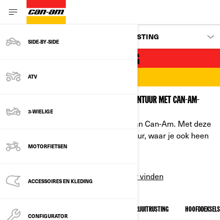
ACCESSOIRES, ONDERDELEN & UITRUSTING
SIDE‑BY‑SIDE
CAN-AM OFF-ROAD KLEDING
ATV
MAAK JE KLAAR VOOR ELK ATV- OF SSV-AVONTUUR MET CAN-AM-
KLEDING
3-WIELIGE
Ontdek de offroad-kledingcollectie van Can-Am. Met deze
kleding ben je altijd klaar voor avontuur, waar je ook heen
gaat.
MOTORFIETSEN
Dealer vinden
CATALOGI DOWNLOADEN
ACCESSOIRES EN KLEDING
ALLE
WERK
HELMEN & SNEEUWBRIL
RIJUITRUSTING
HOOFDDEKSELS
CONFIGURATOR