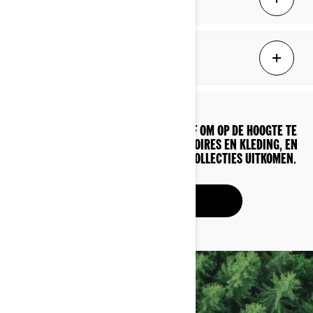
Hoe kies ik de juiste maat?
MELD JE AAN VOOR ONZE NIEUWSBRIEF OM OP DE HOOGTE TE
BLIJVEN VAN HET AANBOD VAN ACCESSOIRES EN KLEDING, EN
OM TE WETEN WANNEER ER NIEUWE COLLECTIES UITKOMEN.
MELD JE AAN