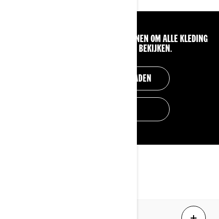
RAADPLEEG ONZE BESCHIKBARE BRONNEN OM ALLE KLEDING
VOOR CAN-AM OFF-ROAD TE BEKIJKEN.
CATALOGUS DOWNLOADEN
DEALER VINDEN
VEELGESTELDE VRAGEN
Hoe kan ik Can-Am kleding kopen?