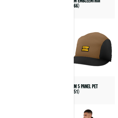
CAN-AM EMBLEEMTRUI
PYRA-HELM (DOT/ECE)
(454766)
(9290380207)
CAN-AM 5 PANEL PET
EXOME-HELM (DOT/ECE)
(454851)
(9290400201)