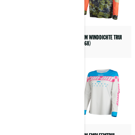
CAN-AM WINDDICHTE TRUI
PYRA DUNE-HELM (DOT/ECE)
(454768)
(9290390203)