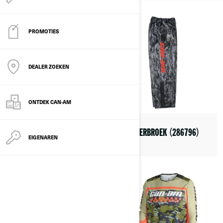
PROMOTIES
DEALER ZOEKEN
ONTDEK CAN-AM
PYRA FADE-HELM (DOT/ECE)
MODDERBROEK (286796)
EIGENAREN
(9290780201)