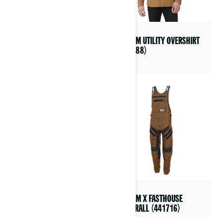
CAN-AM UTILITY OVERSHIRT
CAN-AM FLINT DUNE UV-BRIL
(454788)
(4487260009)
CAN-AM X FASTHOUSE
CAN-AM UNISEX
MOTORALL (441716)