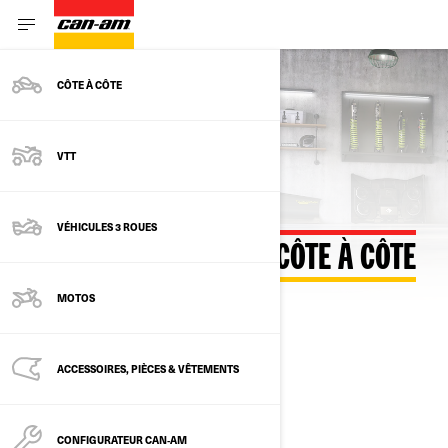
CÔTE À CÔTE
Retour au configurateur
VTT
VÉHICULES 3 ROUES
PERSONNALISEZ VOTRE CÔTE À CÔTE
MOTOS
ACCESSOIRES, PIÈCES & VÊTEMENTS
SÉLECTIONNER UN MODÈLE
CONFIGURATEUR CAN‑AM