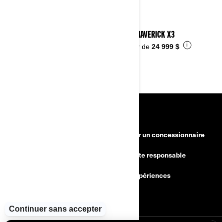
2026 MAVERICK X3
i
À partir de
24 999 $
RESSOURCES
Besoin d'aide
Devenir un concessionnaire
Rappels de sécurité
Conduite responsable
Trouver un concessionnaire
BRP Expériences
Carrières