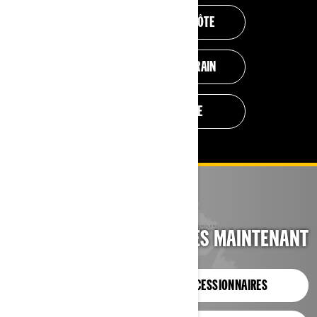
VÉHICULES CÔTE-À-CÔTE
VÉHICULES TOUT-TERRAIN
VALEUR D'ÉCHANGE
PROFITER DÈS MAINTENANT
CONCESSIONNAIRES