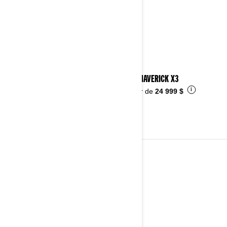
2026 MAVERICK X3
i
À partir de
24 999 $
VTT
Voir les détails