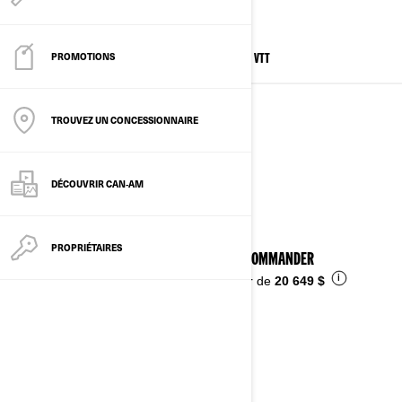
DE RÊVE.
PROMOTIONS
TOUS LES MODÈLES
VÉHICULES CÔTE À CÔTE
VTT
VÉHICULES CÔTE À CÔTE
TROUVEZ UN CONCESSIONNAIRE
Voir les détails
DÉCOUVRIR CAN‑AM
PROPRIÉTAIRES
2026 COMMANDER
i
À partir de
20 649 $