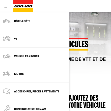
CÔTE À CÔTE
VTT
CONFIGURATEUR DE VÉHICULES
VÉHICULES 3 ROUES
CHOISISSEZ PARMI LA GAMME DE VTT ET DE
VCC HORS ROUTE 2026
MOTOS
ACCESSOIRES, PIÈCES & VÊTEMENTS
SÉLECTIONNER UN MODÈLE, AJOUTEZ DES
ACCESSOIRES. CONFIGUREZ VOTRE VÉHICULE
CONFIGURATEUR CAN‑AM