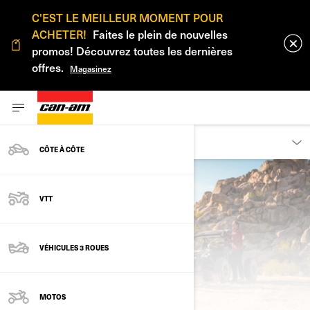
C'EST LE MEILLEUR MOMENT POUR
ACHETER!
Faites le plein de nouvelles
promos! Découvrez toutes les dernières
offres.
Magasinez
DÉCOUVRIR
CÔTE À CÔTE
VTT
VÉHICULES 3 ROUES
MOTOS
À PROPOS DE CAN-AM