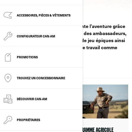
ACCESSOIRES, PIÈCES & VÊTEMENTS
Découvrez comment Can‑Am alimente l’aventure grâce
aux histoires de pilotes, à la passion des ambassadeurs,
CONFIGURATEUR CAN‑AM
aux avis des médias, à des terrains de jeu épiques ainsi
qu'à des programmes conçus pour le travail comme
pour le plaisir.
PROMOTIONS
À PROPOS
TROUVEZ UN CONCESSIONNAIRE
DÉCOUVRIR CAN‑AM
PROPRIÉTAIRES
ARTICLES & VIDÉOS
PROGRAMME AGRICOLE