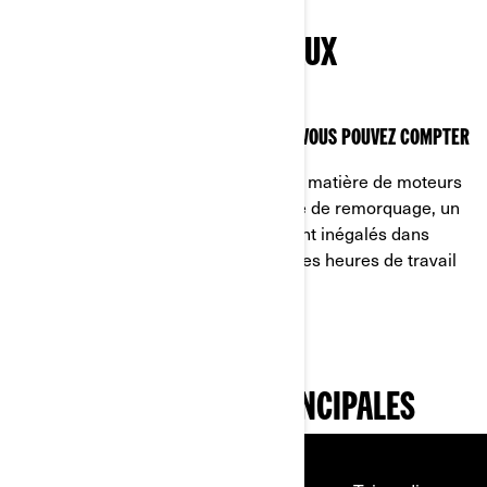
CONÇU POUR LES TRAVAUX
EXIGEANTS
UN RENDEMENT CONSTANT SUR LEQUEL VOUS POUVEZ COMPTER
Propulsé par 100 ans d’innovation en matière de moteurs
Rotax, le Defender offre une capacité de remorquage, un
couple et une capacité de chargement inégalés dans
l’industrie. Il est conçu pour de longues heures de travail
acharné, sans jamais se plaindre.
CARACTÉRISTIQUES PRINCIPALES