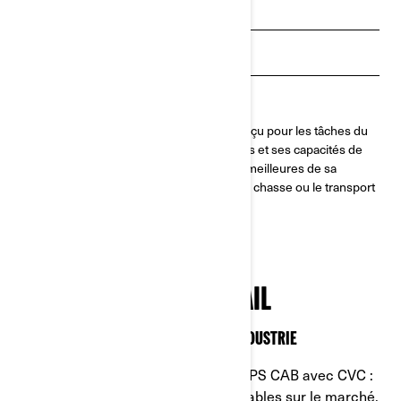
Obtenez un devis
Estimez vos paiements
Trouvez un concessionnaire
Le Defender est un côte-à-côte fiable, conçu pour les tâches du
quotidien. Avec ses motorisations flexibles et ses capacités de
remorquage et de chargement parmi les meilleures de sa
catégorie, il est parfait pour l’agriculture, la chasse ou le transport
léger.
OPTIMISEZ VOTRE TRAVAIL
LE CAB CVC LE PLUS ABORDABLE DE L’INDUSTRIE
Découvrez les nouveaux Defender DPS CAB avec CVC :
les modèles CAB CVC les plus abordables sur le marché.