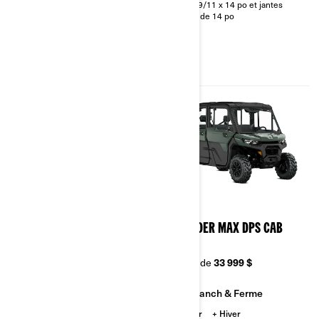
27 x 9/11 x 14 po et jantes
intégral, plaque de protection
acier de 14 po
intégrale HMWPE
2026
2026
DEFENDER MAX DPS
DEFENDER MAX DPS CAB
HD10
À partir de
21 299 $
À partir de
33 999 $
Ranch & Ferme
Ranch & Ferme
Chasse
Sentier
Hiver