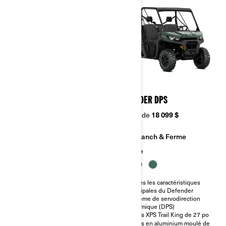
2026
2026
DEFENDER
DEFENDER DPS
À partir de
15 899 $
À partir de
18 099 $
Ranch & Ferme
Ranch & Ferme
Sentier
Chasse
Sélecteur de mode
Toutes les caractéristiques
Turf/2 x 4/4 x 4, avec
principales du Defender
différentiel avant à verrouillage
Système de servodirection
automatique Visco-Lok†
dynamique (DPS)
Pare-chocs avant intégré en
Pneus XPS Trail King de 27 po
acier
Jantes en aluminium moulé de