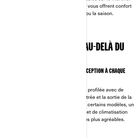
Conçus pour les longues journées, ils vous offrent confort
et polyvalence, peu importe la tâche ou la saison.
UN CONFORT QUI DURE AU-DELÀ DU
TRAVAIL
UNE DÉCENNIE DE SAVOIR-FAIRE EN CONCEPTION À CHAQUE
RANDONNÉE
Le siège VERSA-PRO et sa banquette profilée avec de
meilleurs renforts pour améliorer l’entrée et la sortie de la
cabine, un intérieur insonorisé et, sur certains modèles, un
système de chauffage, de ventilation et de climatisation
(CVC), vous assurent une conduite des plus agréables.