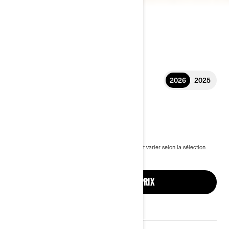
2026
2025
2026 DEFENDER
15 899 $
À partir de
i
PDSF, les frais de transport et de préparation peuvent varier selon la sélection.
Ensemble Defender HD7 Vert boussole illustré.
Jusqu'à 5 ans de garantie et protection
CONFIGURATION ET PRIX
Voir les promotions