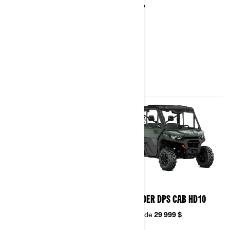
Plaques de protection en
14 po
plastique HMW haute
résistance
XPS Trail Force
27 x 9/11 x 14 po
2026
2026
DEFENDER DPS CAB HD9
DEFENDER DPS CAB HD10
À partir de
25 999 $
À partir de
29 999 $