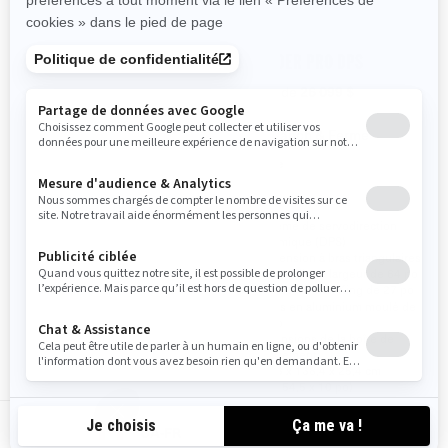
2026
2026
DEFENDER MAX XT
DEFENDER PRO DPS
À partir de
24 699 $
À partir de
26 099 $
Ranch & Ferme
Ranch & Ferme
Chasse
Chasse
Toutes les caractéristiques
Système de servodirection
principales du Defender DPS
dynamique (DPS)
Banquette d’appoint VERSA-
Suspension à bras triangulaires
PRO avec revêtement de siège
arqués, d’une largeur de 64 po
renforcé XT et siège du
Pneus XPS Trail King de 27 po
conducteur ajustable
Jantes en aluminium moulé de
Treuil de 2 014 kg (4 500 lb)
14 po
Pare-chocs avant XT, toit rigide
Dimensions de la boîte de
intégral, plaque de protection
chargement:
intégrale HMWPE
180,3 x 138,4 x 25,4 cm
Mécanisme de maintien des
(72 x 54,5 x 10 po)
freins
CA-FR