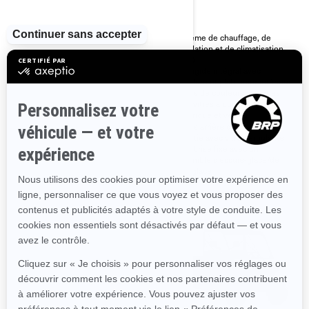
Toutes les caractéristiques
principales du Defender
Système de chauffage, de
Système de servodirection
ventilation et de climatisation
dynamique (DPS)
(CVC)
Suspension à bras triangulaires
Toit rigide intégral avec
arqués, d’une largeur de 64 po
doublure et plafonnier intérieur
Jantes en aluminium moulé de
Portes de couleurs assorties
14 po
avec vitres à ouverture
Pneus XPS Trail King de 27 po
électrique et verrou
Portes arrière de couleur
assortie avec vitre déroulante
Pare-brise fixe avec un
ensemble d’essuie-glace/de
lave-glace