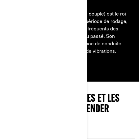
HD7, HD9 ET HD10
Le moteur HD7 (52 ch / 42 lb-pi de couple) est le roi
de la catégorie intermédiaire ! La période de rodage,
l’entretien précoce et les réglages fréquents des
soupapes sont désormais chose du passé. Son
design compact offre une expérience de conduite
améliorée, avec moins de bruit et de vibrations.
EXPLOREZ LES ENSEMBLES ET LES
SPÉCIFICATIONS DU DEFENDER