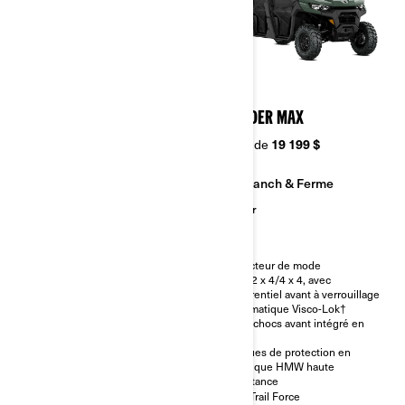
2026
2026
DEFENDER XT
DEFENDER MAX
À partir de
20 399 $
À partir de
19 199 $
Ranch & Ferme
Ranch & Ferme
Chasse
Sentier
Toutes les caractéristiques
Sélecteur de mode
principales du Defender DPS
Turf/2 x 4/4 x 4, avec
différentiel avant à verrouillage
Mécanisme de maintien des
automatique Visco-Lok†
freins
Pare-chocs avant intégré en
Banquette d’appoint VERSA-
acier
PRO avec revêtement de siège
renforcé XT et siège du
Plaques de protection en
conducteur ajustable
plastique HMW haute
résistance
Treuil de 2 014 kg (4 500 lb)
XPS Trail Force
Pare-chocs avant XT, toit rigide