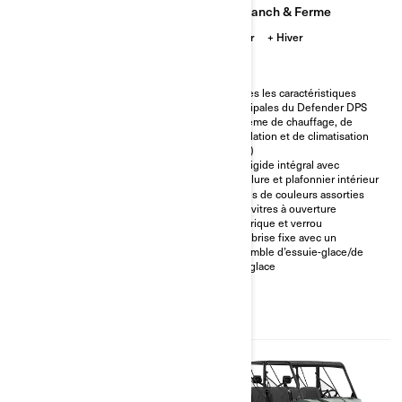
Ranch & Ferme
Ranch & Ferme
Sentier
Hiver
Sentier
Hiver
Toutes les caractéristiques
Toutes les caractéristiques
principales du Defender DPS
principales du Defender DPS
Chauffage et ventilation
Système de chauffage, de
ventilation et de climatisation
Toit rigide intégral avec
(CVC)
doublure et plafonnier intérieur
Toit rigide intégral avec
Portes de couleurs assorties
doublure et plafonnier intérieur
avec vitres à ouverture
électrique et verrou
Portes de couleurs assorties
avec vitres à ouverture
Pare-brise fixe avec un
électrique et verrou
ensemble d’essuie-glace/de
lave-glace
Pare-brise fixe avec un
ensemble d’essuie-glace/de
lave-glace