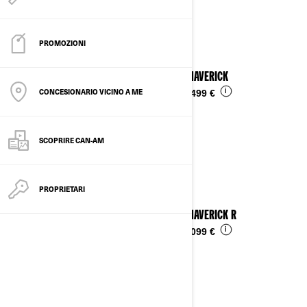
Vedi i dettagli
PROMOZIONI
2025 MAVERICK
CONCESIONARIO VICINO A ME
i
Da
30.499 €
SCOPRIRE CAN-AM
PROPRIETARI
2025 MAVERICK R
i
Da
53.099 €