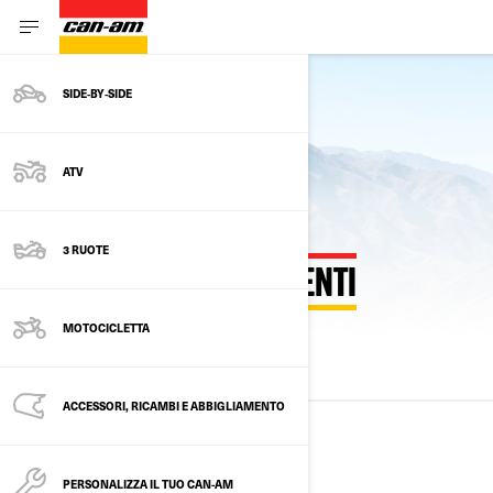
SIDE‑BY‑SIDE
Vedere il modello dell'anno in corso
ATV
3 RUOTE
ANNI MODELLO PRECEDENTI
MOTOCICLETTA
TUTTI I MODELLI
2025
2024
2023
ACCESSORI, RICAMBI E ABBIGLIAMENTO
2025
PERSONALIZZA IL TUO CAN-AM