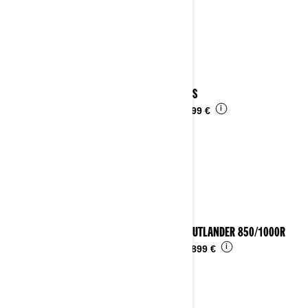
2025 DS
i
Da
6.599 €
2025 OUTLANDER 850/1000R
i
Da
14.899 €