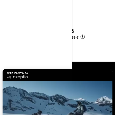
2023 DS
i
Da
6.499 €
RISORSE
Assistenza clienti
Richiami di sicurezza
Opportunità di lavoro
BRP Experiences
Diventare concessionario