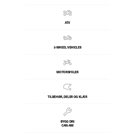
ATV
3-WHEEL VEHICLES
MOTORSYKLER
TILBEHØR, DELER OG KLÆR
BYGG DIN
CAN-AM