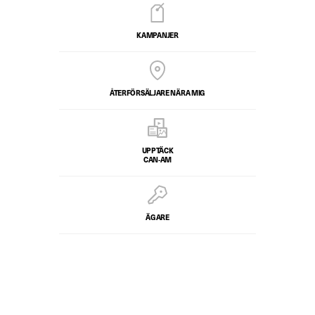
KAMPANJER
ÅTERFÖRSÄLJARE NÄRA MIG
UPPTÄCK
CAN-AM
ÄGARE