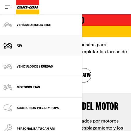
ATV UTILITARIO RECREATIVO
VEHÍCULO SIDE‑BY‑SIDE
PARA TRABAJOS EXIGENTES
Nuestra línea de ATV tiene lo que necesitas para
ATV
transportar, remolcar y ayudarte a completar las tareas de
tu lista.
VEHÍCULOS DE 3 RUEDAS
VER MODELOS DE UTILITARIOS RECREATIVOS
Construir y precio
MOTOCICLETAS
POTENTE RENDIMIENTO DEL MOTOR
ACCESORIOS, PIEZAS Y ROPA
Nuestros ATV utilitarios están impulsados por motores
Rotax de alto torque que ofrecen el desplazamiento y los
PERSONALIZA TU CAN‑AM