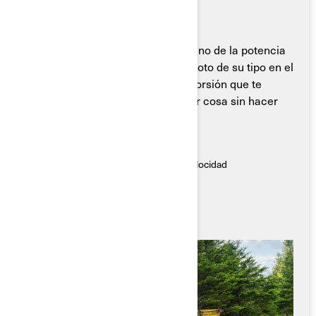
Potencia silenciosa. Silencioso, lleno de la potencia
que necesitas. La primera cuatrimoto de su tipo en el
mercado de ATVs, que ofrece un torsión que te
eleva, supera y atraviesa cualquier cosa sin hacer
sonido.
Características Destacadas
● Par de torsión del 100% a cualquier velocidad
● Hecho para generar menos ruido
● Tren motriz totalmente eléctrico
● Rango de batería a largo plazo