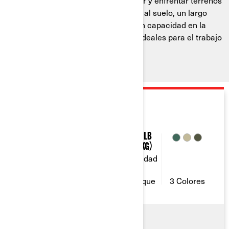
Construido para transportar, remolcar y enfrentar terrenos
difíciles. Con una generosa distancia al suelo, un largo
recorrido de la suspensión y una gran capacidad en la
parrilla, nuestros ATV utilitarios son ideales para el trabajo
pesado.
2026
OUTLANDER PRO
40 & 50
5.1 Gal (19.5
1,830 Lb
L)
(830 Kg)
Capacidad
Capacidad
Caballos
de
de
de fuerza
combustible
remolque
3 Colores