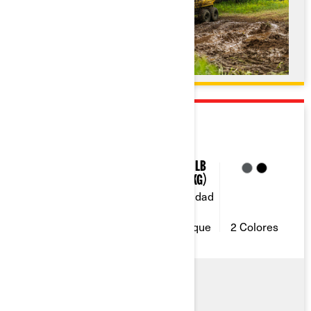
2026
OUTLANDER 6X6
50 / 82 /
5.1 Gal (19.5
1,830 Lb
101
L)
(830 Kg)
Capacidad
Capacidad
Caballos
de
de
de fuerza
combustible
remolque
2 Colores