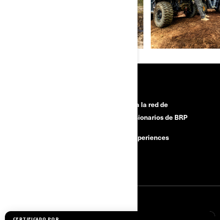
HERRAMIENTAS
¿Necesitas ayuda?
Únete a la red de
concesionarios de BRP
Retiros de seguridad
BRP Experiences
Buscar un Concesionario
Empleo
SUSCRÍBETE