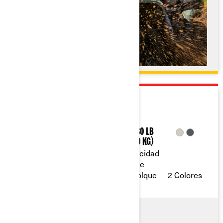
2026
OUTLANDER ELECTRIC
47
9 Gal (34 L)
1,830 Lb
(830 Kg)
Capacidad
Caballos
Capacidad de
de
de fuerza
almacenamiento
remolque
2 Colores