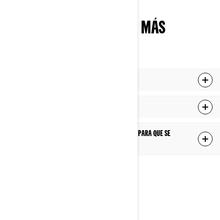
CONOCE MÁS, CONDUCE MÁS
INTELIGENTE
¿Qué es un vehículo utilitario todo terreno?
¿Para qué se puede usar el ATV utilitario?
¿Puedo colocar accesorios en mi ATV utilitario para que se
adapte a mis tareas diarias?
DESCUBRE UNIVERSOS