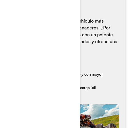
La Can-Am Outlander PRO es el vehículo más
confiable para los agricultores y ganaderos. ¿Por
qué? Tiene el corazón de un bestia con un potente
motor que remolca grandes cantidades y ofrece una
conducción constante y estable.
Características Destacadas
● Rendimiento consistente y confiable
● Suspensión calibrada para uso utilitario y con mayor
estabilidad
● Capacidad excepcional de remolque y carga útil
● Sólido para manejar entornos difíciles