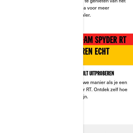
Je hebt geen motorrijbewijs nodig om te genieten van het
comfort van de Can-Am Spyder RT. Ga voor meer
informatie naar je dichtstbijzijnde dealer.
MAAK KENNIS MET DE CAN-AM SPYDER RT
ONTDEK WAT LUXUEUS TOEREN ECHT
BETEKENT!
BOORDEVOL KENMERKEN DIE JE GEWOON WILT UITPROBEREN
Ervaar de open weg op een hele nieuwe manier als je een
proefrit maakt met de Can-Am Spyder RT. Ontdek zelf hoe
leuk een driewielige motorfiets kan zijn.
BOEK EEN PROEFRIT