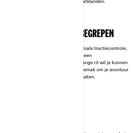
bedenken, is hij gebouwd voor lange afstanden.
LUXE IS STANDAARD INBEGREPEN
Geniet van alle handige kenmerken, zoals tractiecontrole,
stuurbekrachtiging, cruise control en een
achteruitrijfunctie. Want tijdens een lange rit wil je kunnen
rekenen op alle comfort en gebruiksgemak om je avontuur
zowel spannend als comfortabel te maken.
TE BESTUREN MET EEN
AUTORIJBEWIJS