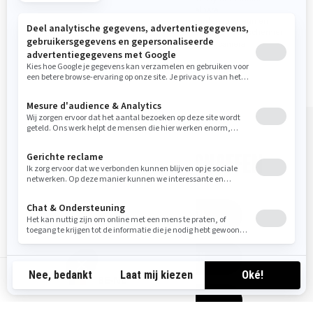
BRP met 6 luidsprekers
Verstelbare
bestuurdersrugsteun en
Uiterst comfortabel Limited
verstelbare zijwindschermen
zadel met lendensteun
Achteruitrijcamera
JE VOERTUIG AANSCHAFFEN
OFFERTE AANVRAGEN
PROMOTIES BEKIJKEN
BE-NL
DEALER VINDEN