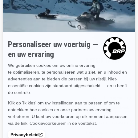
2025
2025
SPYDER RT LIMITED
SPYDER RT SEA-TO-SKY
Vanaf
€ 34.699
Vanaf
€ 36.699
Ultiem Touring voertuig voor
Ultiem luxueus Touring voertuig
twee personen
voor twee personen
Verwarmde handgrepen en
Uniek, stijlvol pakket met Dusk
zadel voor bestuurder en
Metallic kleur, moderne
passagier
sierlijsten in de kleur Moka en
Sea-To-Sky zadels met stiksels
Topcase met in totaal 177 liter
en logo’s.
bergruimte, inclusief rugsteun
voor passagier
Zadel met adaptief schuim met
Sea-To-Sky borduursel
Premium audiosysteem van