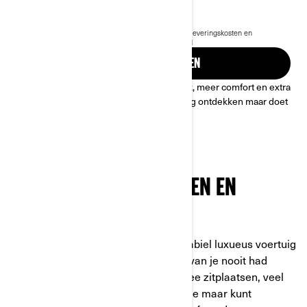
€ 34.699
Vanaf
i
De vanafprijs is inclusief BTW, maar exclusief BPM, leveringskosten en
rijklaarkosten.
*Can-Am Spyder RT Limited afgebeeld
OFFERTE AANVRAGEN
Met de Spyder RT, met een moderne look, meer comfort en extra
bergruimte, kun je niet alleen de open weg ontdekken maar doet
u dat met het summum van luxe.
GEMAAKT VOOR OMWEGEN EN
ONVERGETELIJKE TRIPS
De Can-Am Spyder RT is een zeer stabiel luxueus voertuig
voor wie plekken wil ontdekken waarvan je nooit had
gedacht dat je er kon komen. Met twee zitplaatsen, veel
opbergruimte en alle kenmerken die je maar kunt