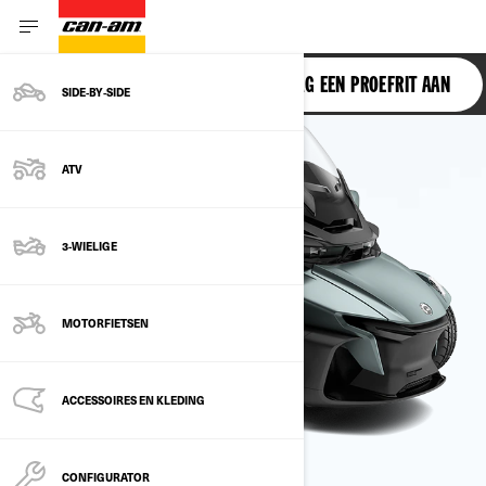
SPYDER RT
VRAAG EEN PROEFRIT AAN
SIDE‑BY‑SIDE
ATV
3-WIELIGE
MOTORFIETSEN
ACCESSOIRES EN KLEDING
CONFIGURATOR