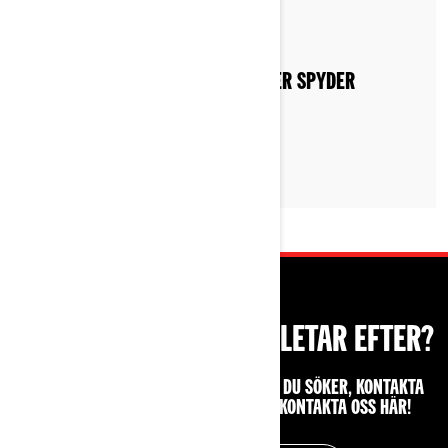
By Can-Am On-Road
ATT HITTA EN CAN-AM RYKER ELLER SPYDER
KÖRGRUPP
HITTAR DU INTE DET DU LETAR EFTER?
OM DU FORTFARANDE INTE HITTAR DET DU SÖKER, KONTAKTA
DIN LOKALA ÅTERFÖRSÄLJARE ELLER KONTAKTA OSS HÄR!