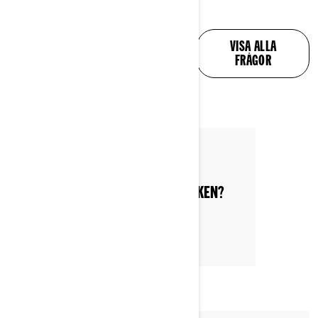
ALLA DINA FRÅGOR
VISA ALLA
BESVARAS
FRÅGOR
By Can-Am On-Road
Postat den 2022-12-03
VAR HITTAR JAG INSTRUKTIONSBOKEN?