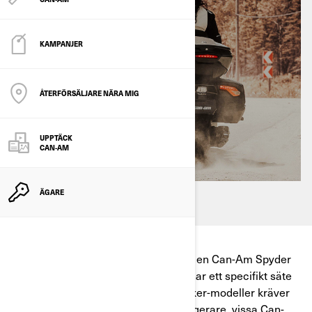
KAMPANJER
ÅTERFÖRSÄLJARE NÄRA MIG
UPPTÄCK
CAN-AM
ÄGARE
ENDAST en passagerare ska åka på en Can-Am Spyder
eller Can-Am Ryker-modell om den har ett specifikt säte
för en passagerare. Alla Can-Am Ryker-modeller kräver
tillägg av ett tillbehörssäte för passagerare, vissa Can-