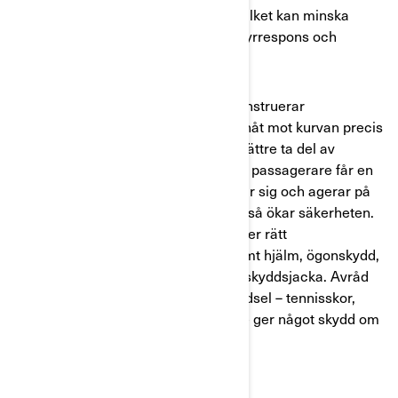
delen av fordonet att pressas ihop, vilket kan minska
vikten på framdäcken och minska styrrespons och
köregenskaper.
Det är också bra om du som förare instruerar
passageraren att luta kroppsvikten inåt mot kurvan precis
som du, för att öka stabiliteten och bättre ta del av
dynamiken i kurvtagning. Förare och passagerare får en
bättre åkupplevelse när de engagerar sig och agerar på
det här sättet, samtidigt som det också ökar säkerheten.
Se till att även passageraren använder rätt
säkerhetsutrustning
, närmare bestämt hjälm, ögonskydd,
handskar, kängor, långbyxor och en skyddsjacka. Avråd
passagerare från att bära lättare klädsel – tennisskor,
sandaler, shorts och t-tröjor som inte ger något skydd om
det oförutsedda inträffar!