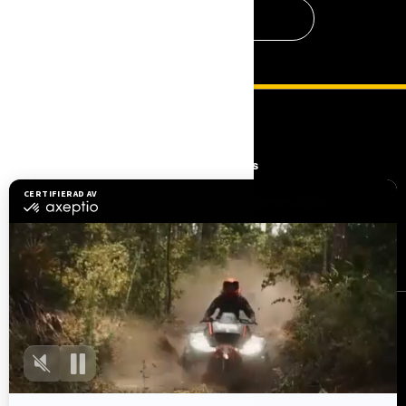
KONTAKTA OSS
RESURSER
Upptäck Can-Am
Careers
Need Help
Bli en aterforsaljare
Säkerhetsåterkallelser
BRP Experiences
REGISTRERA DIG
Gå med i nyhetsbrevet.
Var först med att få reda på de senaste
evenemangen, nyheterna och erbjudandena.