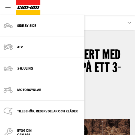
ÄGARE
SIDE‑BY‑SIDE
ATV
HUR KÖR MAN SÄKERT MED
EN PASSAGERARE PÅ ETT 3-
3-HJULING
HJULIGT FORDON?
MOTORCYKLAR
By
Can-Am On-Road
april 2026
TILLBEHÖR, RESERVDELAR OCH KLÄDER
BYGG DIN
CAN-AM