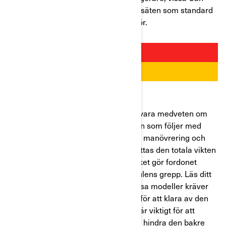
Am Spyder-modeller har passagerarsäten som standard
och alla kan lägga till ett som tillbehör.
Med en passagerare måste föraren vara medveten om
hur den extra vikten och förändringen som följer med
viktens placering påverkar fordonets manövrering och
väghållning. Med en passagerare flyttas den totala vikten
bakåt och högre upp på fordonet, vilket gör fordonet
mindre stabilt och försämrar framhjulens grepp. Läs ditt
fordons
instruktionsbok
eftersom vissa modeller kräver
justering av bakhjulets stötdämpare för att klara av den
extra vikten av passageraren. Detta är viktigt för att
behålla korrekt balans i fordonet och hindra den bakre